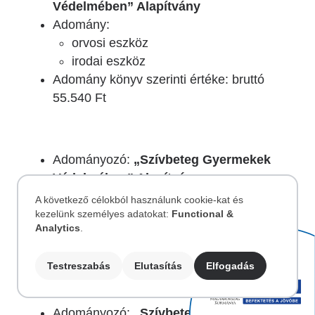
Védelmében” Alapítvány
Adomány:
orvosi eszköz
irodai eszköz
Adomány könyv szerinti értéke: bruttó
55.540 Ft
Adományozó:
„Szívbeteg Gyermekek
Védelmében” Alapítvány
Adomány:
A következő célokból használunk cookie-kat és
informatikai eszköz
kezelünk személyes adatokat:
Functional &
Személyes
Analytics
.
Adomány könyv szerinti értéke: bruttó
193.470 Ft
adatok
Testreszabás
Elutasítás
Elfogadás
és
Adományozó:
„Szívbeteg Gyermekek