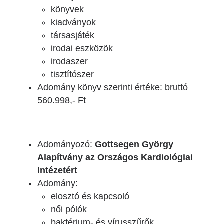
könyvek
kiadványok
társasjáték
irodai eszközök
irodaszer
tisztítószer
Adomány könyv szerinti értéke: bruttó
560.998,- Ft
Adományozó:
Gottsegen György
Alapítvány az Országos Kardiológiai
Intézetért
Adomány:
elosztó és kapcsoló
női pólók
baktérium- és vírusszűrők