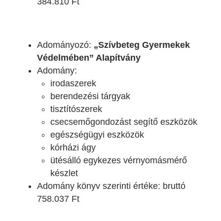
384.810 Ft
Adományozó:
„Szívbeteg Gyermekek
Védelmében” Alapítvány
Adomány:
irodaszerek
berendezési tárgyak
tisztítószerek
csecsemőgondozást segítő eszközök
egészségügyi eszközök
kórházi ágy
ütésálló egykezes vérnyomásmérő
készlet
Adomány könyv szerinti értéke: bruttó
758.037 Ft