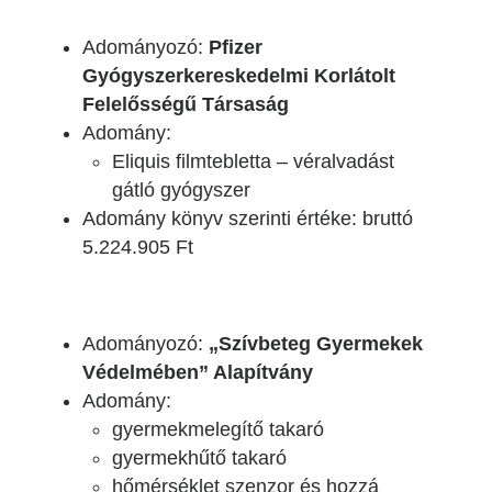
Adományozó:
Pfizer
Gyógyszerkereskedelmi Korlátolt
Felelősségű Társaság
Adomány:
Eliquis filmtebletta – véralvadást
gátló gyógyszer
Adomány könyv szerinti értéke: bruttó
5.224.905 Ft
Adományozó:
„Szívbeteg Gyermekek
Védelmében” Alapítvány
Adomány:
gyermekmelegítő takaró
gyermekhűtő takaró
hőmérséklet szenzor és hozzá