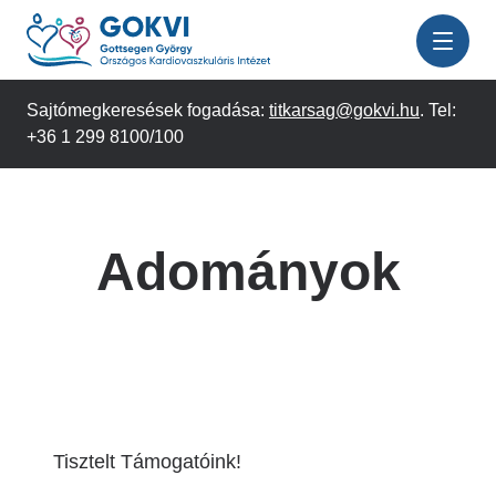
Ugrás
a
tartalomra
Sajtómegkeresések fogadása:
titkarsag@gokvi.hu
. Tel:
+36 1 299 8100/100
Adományok
Tisztelt Támogatóink!