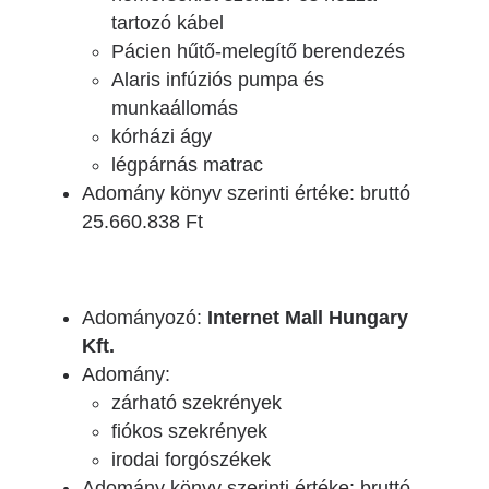
tartozó kábel
Pácien hűtő-melegítő berendezés
Alaris infúziós pumpa és
munkaállomás
kórházi ágy
légpárnás matrac
Adomány könyv szerinti értéke: bruttó
25.660.838 Ft
Adományozó:
Internet Mall Hungary
Kft.
Adomány:
zárható szekrények
fiókos szekrények
irodai forgószékek
Adomány könyv szerinti értéke: bruttó