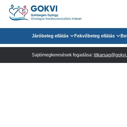
Ugrás
a
tartalomra
Domain
Járóbeteg ellátás
Fekvőbeteg ellátás
Be
menu
Sajtómegkeresések fogadása:
Járóbeteg Információk
Felnőtt Kardiológiai 
titkarsag@gokvi
for
Szakrendeléseink
Felnőtt Szívsebészeti
Érsebészeti Osztály
GOKVI
Felnőtt Kardiovaszku
(main)
Felnőtt Szív- és Érse
AITO
Sürgősségi Betegellá