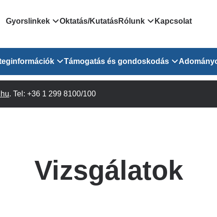
Domain
Gyorslinkek
Oktatás/Kutatás
Rólunk
Kapcsolat
menu
Járóbeteg Irányítási Rendszer
Bemutatkozás/vezetős
teginformációk
Támogatás és gondoskodás
Adomány
for
Országos Online Várólista
Rendezvényeink
Rendszer
Osztály
.hu
Orvosaink
. Tel: +36 1 299 8100/100
Pszichológusok
Híreink
GOKVI
EESZT - Egészségablak
 Osztály
Beavatkozások
Gyógytornászok
Dolgozz a GOKVI-ban!
EESZT - Információs portál
(alt)
Vizsgálatok
Gyógyszertár
Pályázatok
Sürgősségi ügyeletkereső
láris ITO
Leletek és laboreredmények
Csoportos foglalkozások
Egészségfejlesztő kórh
Vizsgálatok
lekérése
felnőtt betegeinknek
Egységes alapellátási ügyeleti
bészet
Közérdekű adatok
rendszer
Egészségügyi dokumentáció
Prevenció
kikérő lap
Háziorvosi körzetek Pest
tó Osztály
Szociális munkás
vármegyére vonatkozóan