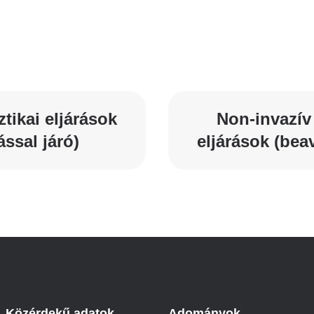
Betegtájékoztatók
ály
Rehabilitáció Füreden
Patika ügyeleti link Pest
Látogatóknak
vármegyére vonatkozóan
tó Osztály
Szolgáltatásaink
Egészségértés
A szív atlasza
Nemzeti szívinfarktus regiszter
tikai eljárások
Non-invazív
ssal járó)
eljárások (bea
Közérdekű adatok
Adományok