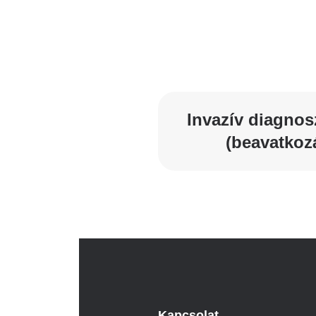
Katéter Terápiás Oszt
Kardiológiai Képalko
Radiológiai Osztály
Invazív diagnosz
(beavatkozá
Kapcsolat