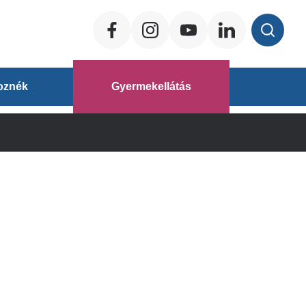
Social
ég
oznék
Gyermekellátás
áz