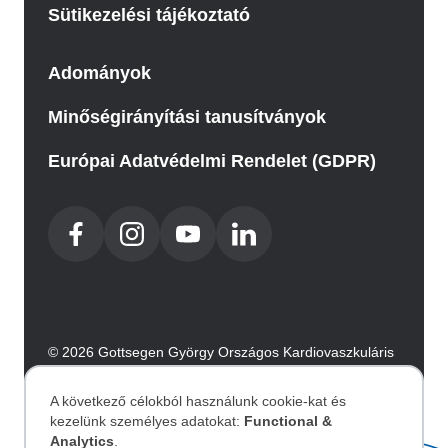
Sütikezelési tájékoztató
Adományok
Minőségirányítási tanusítványok
Európai Adatvédelmi Rendelet (GDPR)
© 2026 Gottsegen György Országos Kardiovaszkuláris
Intézet. Minden jog fenntartva.
Az oldalt az Integral Vision készítette.
A következő célokból használunk cookie-kat és
kezelünk személyes adatokat:
Functional &
Analytics
.
Akadálymentesítési nyilatkozat