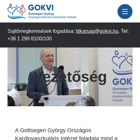
Ugrás
a
tartalomra
Sajtómegkeresések fogadása:
titkarsag@gokvi.hu
. Tel:
+36 1 299 8100/100
Vezetőség
A Gottsegen György Országos
Kardiovaszkuláris Intézet feladata mind a