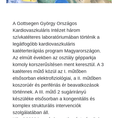
A Gottsegen György Országos
Kardiovaszkuláris Intézet három
szívkatéteres laboratóriumában történik a
legátfogóbb kardiovaszkuláris
katéterterápiás program Magyarországon.
Az elmúlt években az osztály gépparkja
komoly korszerűsítésen ment keresztül. A 3
katéteres műtő közül az I. műtőben
elsősorban elektrofiziológiai, a II. műtőben
koszorúér és perifériás ér beavatkozások
történnek. A III. műtő 2 sugárirányú
készüléke elsősorban a kongenitális és
komplex strukturális intervenciók
szolgálatában áll.