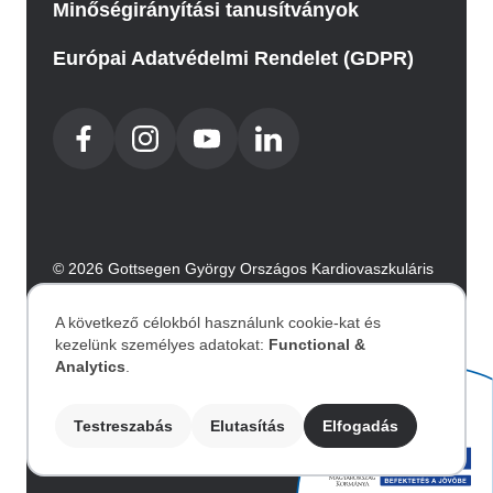
Minőségirányítási tanusítványok
Európai Adatvédelmi Rendelet (GDPR)
© 2026 Gottsegen György Országos Kardiovaszkuláris
Intézet. Minden jog fenntartva.
Az oldalt az Integral Vision készítette.
A következő célokból használunk cookie-kat és
kezelünk személyes adatokat:
Functional &
Személyes
Analytics
.
Akadálymentesítési nyilatkozat
adatok
Testreszabás
Elutasítás
Elfogadás
Image