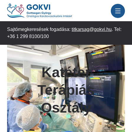
Ugrás
a
tartalomra
Sajtómegkeresések fogadása:
titkarsag@gokvi.hu
. Tel:
+36 1 299 8100/100
Katéter
Terápiás
Osztály