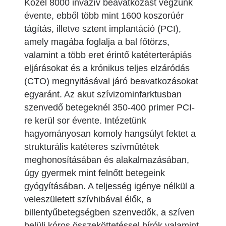
Közel 8000 invazív beavatkozást végzünk
évente, ebből több mint 1600 koszorúér
tágítás, illetve sztent implantáció (PCI),
amely magába foglalja a bal főtörzs,
valamint a több eret érintő katéterterápiás
eljárásokat és a krónikus teljes elzáródás
(CTO) megnyitásával járó beavatkozásokat
egyaránt. Az akut szívizominfarktusban
szenvedő betegeknél 350-400 primer PCI-
re kerül sor évente. Intézetünk
hagyományosan komoly hangsúlyt fektet a
strukturális katéteres szívműtétek
meghonosításában és alakalmazásában,
úgy gyermek mint felnőtt betegeink
gyógyításában. A teljesség igénye nélkül a
veleszületett szívhibával élők, a
billentyűbetegségben szenvedők, a szíven
belüli kóros összeköttetéssel bírók valamint