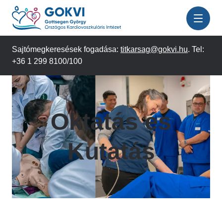
Ugrás
a
tartalomra
Sajtómegkeresések fogadása:
titkarsag@gokvi.hu
. Tel:
+36 1 299 8100/100
Oktatás és
Kutatás