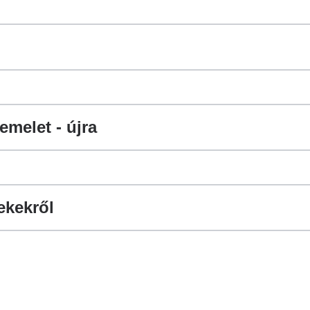
melet - újra
ekekről