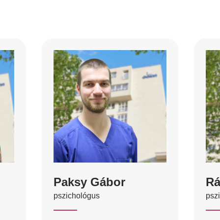
Paksy Gábor
Rá
pszichológus
psz