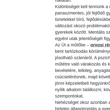
hallatán.
Különbséget kell tennünk a 
panaszmentes, jól fejlődő 
tünetekkel bíró, fejlődésük
változást okozó problémakör
gyerekek között. Mentális 
egyéni utak jelentőségét fi
Az Út a műtőbe –
orvosi ré
bent tartózkodás körülménye
jósolható számáról. A pszic
műtétre való várakozás és k
bevételére, lelkileg, anyagi
csúcselérésnek, majd követke
jönni képzeletbeli hegyünkr
nyílik alkalom találkozni, k
szempontokat.
Nehézséget okoz azonban a 
hirtelen állapotromlás a gye