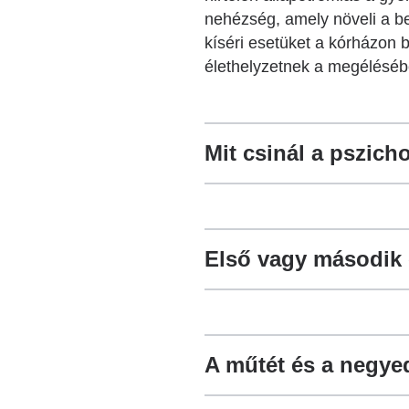
nehézség, amely növeli a ben
kíséri esetüket a kórházon 
élethelyzetnek a megéléséb
Mit csinál a pszic
Első vagy második 
A műtét és a negye