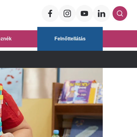
Social
ég
znék
Felnőttellátás
áz