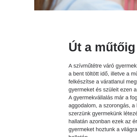
Út a műtőig
A szívműtétre váró gyermeke
a bent töltött idő, illetve a
felkészítse a váratlanul meg
gyermeket és szüleit ezen a
A gyermekvállalás már a fog
aggodalom, a szorongás, a b
szerzünk gyermekünk létezé
hallatán azonban ezek az é
gyermeket hoztunk a világra,