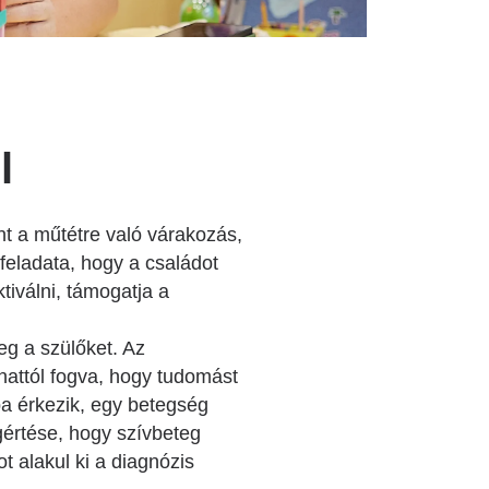
l
nt a műtétre való várakozás,
 feladata, hogy a családot
tiválni, támogatja a
eg a szülőket. Az
anattól fogva, hogy tudomást
ba érkezik, egy betegség
értése, hogy szívbeteg
t alakul ki a diagnózis