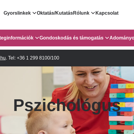
Domain
Gyorslinkek
Oktatás/Kutatás
Rólunk
Kapcsolat
menu
Járóbeteg Irányítási Rendszer
Bemutatkozás/vezetős
teginformációk
Gondoskodás és támogatás
Adományo
for
Országos Online Várólista
Rendezvényeink
Rendszer
sebészet
.hu
Orvosaink
. Tel: +36 1 299 8100/100
Gyermekeknek és szüleiknek
Híreink
GOKVI
EESZT - Egészségablak
Vizsgálatok/Beavatkozások
Pszichológusok
Dolgozz a GOKVI-ban!
ITR - 3.
EESZT - Információs portál
(alt)
Leletek és laboreredmények
Gyógytornászok
Pályázatok
lekérése
Sürgősségi ügyeletkereső
Szociális munkás
Egészségfejlesztő kórh
 és
Pszichológus
Egészségügyi dokumentáció
Egységes alapellátási ügyeleti
 1-2. em.
Kórházpedagógia
Közérdekű adatok
kikérő lap
rendszer
Gyógyszertár
Anyaszállás/Családbarát ellátás
Háziorvosi körzetek Pest
a Gyermekszív Központban
vármegyére vonatkozóan