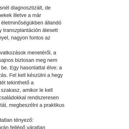
nél diagnosztizált, de
ekek illetve a már
, életminőségükben állandó
 transzplantáción átesett
yel, nagyon fontos az
avatkozások menetéről, a
, sajnos biztosan meg nem
be. Egy hasonlattal élve: a
s. Fel kell készülni a hegy
tét tekinthető a
szakasz, amikor le kell
a családokkal rendszeresen
otát, megbeszélni a praktikus
atlan tényező:
rán fellépő váratlan