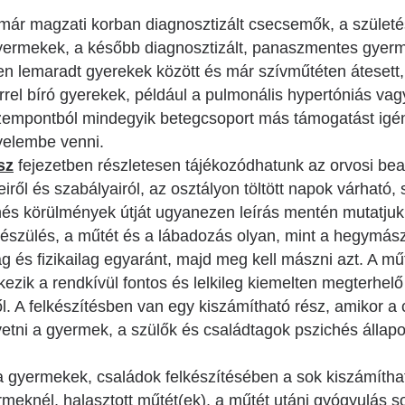
már magzati korban diagnosztizált csecsemők, a születés
gyermekek, a később diagnosztizált, panaszmentes gyerm
ben lemaradt gyerekek között és már szívműtéten átesett
rel bíró gyerekek, például a pulmonális hypertóniás vagy
szempontból mindegyik betegcsoport más támogatást igén
gyelembe venni.
sz
fejezetben részletesen tájékozódhatunk az orvosi be
iről és szabályairól, az osztályon töltött napok várható
hés körülmények útját ugyanezen leírás mentén mutatjuk 
észülés, a műtét és a lábadozás olyan, mint a hegymászá
lag és fizikailag egyaránt, majd meg kell mászni azt. A mű
zik a rendkívül fontos és lelkileg kiemelten megterhelő 
ől. A felkészítésben van egy kiszámítható rész, amikor 
övetni a gyermek, a szülők és családtagok pszichés állap
gyermekek, családok felkészítésében a sok kiszámíthat
rmeknél, halasztott műtét(ek), a műtét utáni gyógyulás so