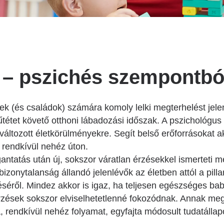
Betegtájékoztatók
Patika ügyeleti link Pest
vármegyére vonatkozóan
Látogatóknak
Egészségértés
Az ép szív és betegségeinek
 – pszichés szempontbó
atlasza
Nemzeti szívinfarktus regiszter
k (és családok) számára komoly lelki megterhelést jele
 műtétet követő otthoni lábadozási időszak. A pszichológus
változott életkörülményekre. Segít belső erőforrásokat ak
 rendkívül nehéz úton.
antatás után új, sokszor váratlan érzésekkel ismerteti m
izonytalanság állandó jelenlévők az életben attól a pill
séről. Mindez akkor is igaz, ha teljesen egészséges ba
rzések sokszor elviselhetetlenné fokozódnak. Annak meg
 rendkívül nehéz folyamat, egyfajta módosult tudatállapo