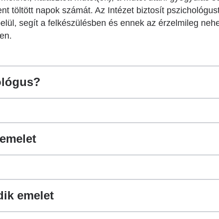
t töltött napok számát. Az Intézet biztosít pszichológus
belül, segít a felkészülésben és ennek az érzelmileg n
en.
hológus?
emelet
dik emelet