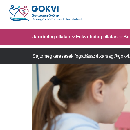
Ugrás
a
tartalomra
Domain
Járóbeteg ellátás
Fekvőbeteg ellátás
Be
menu
Sajtómegkeresések fogadása:
Járóbeteg Információk
Gyermek Szív- és Ér
titkarsag@gokvi
AITO - 4. em.
for
Szakambulanciák
Gyermek Kardiológiai 
em.
GOKVI
Gyermek Kardiológiai
(main
Szívsebészeti Osztály
child)