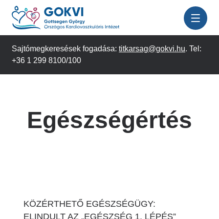
Ugrás
a
tartalomra
Sajtómegkeresések fogadása:
titkarsag@gokvi.hu
. Tel:
+36 1 299 8100/100
Egészségértés
KÖZÉRTHETŐ EGÉSZSÉGÜGY:
ELINDULT AZ „EGÉSZSÉG 1. LÉPÉS”