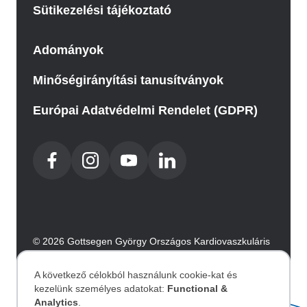
Sütikezelési tájékoztató
Adományok
Minőségirányítási tanusítványok
Európai Adatvédelmi Rendelet (GDPR)
© 2026 Gottsegen György Országos Kardiovaszkuláris
Intézet. Minden jog fenntartva.
Az oldalt az Integral Vision készítette.
A következő célokból használunk cookie-kat és
kezelünk személyes adatokat:
Functional &
Analytics
.
Akadálymentesítési nyilatkozat