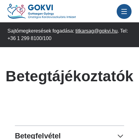
Ugrás
a
tartalomra
Sajtómegkeresések fogadása:
titkarsag@gokvi.hu
. Tel:
+36 1 299 8100/100
Betegtájékoztatók
Betegfelvétel