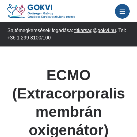
Ugrás
a
tartalomra
Sajtómegkeresések fogadása:
titkarsag@gokvi.hu
. Tel:
+36 1 299 8100/100
ECMO
(Extracorporalis
membrán
oxigenátor)