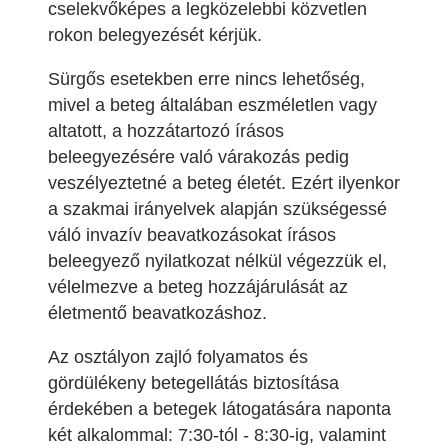
cselekvőképes a legközelebbi közvetlen
rokon belegyezését kérjük.
Sürgős esetekben erre nincs lehetőség,
mivel a beteg általában eszméletlen vagy
altatott, a hozzátartozó írásos
beleegyezésére való várakozás pedig
veszélyeztetné a beteg életét. Ezért ilyenkor
a szakmai irányelvek alapján szükségessé
váló invazív beavatkozásokat írásos
beleegyező nyilatkozat nélkül végezzük el,
vélelmezve a beteg hozzájárulását az
életmentő beavatkozáshoz.
Az osztályon zajló folyamatos és
gördülékeny betegellátás biztosítása
érdekében a betegek látogatására naponta
két alkalommal: 7:30-tól - 8:30-ig, valamint