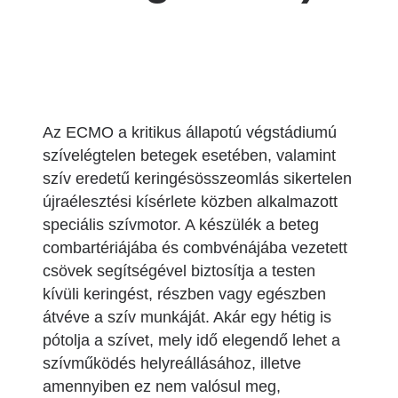
Az ECMO a kritikus állapotú végstádiumú
szívelégtelen betegek esetében, valamint
szív eredetű keringésösszeomlás sikertelen
újraélesztési kísérlete közben alkalmazott
speciális szívmotor. A készülék a beteg
combartériájába és combvénájába vezetett
csövek segítségével biztosítja a testen
kívüli keringést, részben vagy egészben
átvéve a szív munkáját. Akár egy hétig is
pótolja a szívet, mely idő elegendő lehet a
szívműködés helyreállásához, illetve
amennyiben ez nem valósul meg,