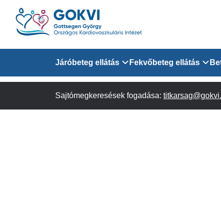
Ugrás
a
tartalomra
Domain
Járóbeteg ellátás
Fekvőbeteg ellátás
Be
menu
Sajtómegkeresések fogadása:
Járóbeteg Információk
Felnőtt Kardiológiai 
titkarsag@gokvi
for
Szakrendeléseink
Felnőtt Szívsebészeti
Érsebészeti Osztály
GOKVI
Felnőtt Kardiovaszku
(main)
Felnőtt Szív- és Érse
AITO
Sürgősségi Betegellá