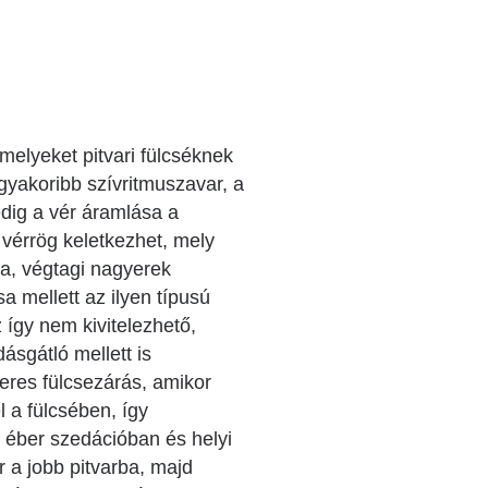
 melyeket pitvari fülcséknek
gyakoribb szívritmuszavar, a
edig a vér áramlása a
 vérrög keletkezhet, mely
a, végtagi nagyerek
 mellett az ilyen típusú
 így nem kivitelezhető,
ásgátló mellett is
eres fülcsezárás, amikor
 a fülcsében, így
t éber szedációban és helyi
r a jobb pitvarba, majd