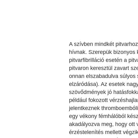
Katéter Terápiás Oszt
Kardiológiai Képalko
Radiológiai Osztály
A szívben mindkét pitvarhoz 
hívnak. Szerepük bizonyos k
pitvarfibrilláció esetén a 
pitvaron keresztül zavart sz
onnan elszabadulva súlyos s
elzáródása). Az esetek nagy
szövődmények jó hatásfokkal
például fokozott vérzéshajl
jelentkeznek thromboembóli
egy vékony fémhálóból készí
akadályozva meg, hogy ott v
érzéstelenítés mellett végzi