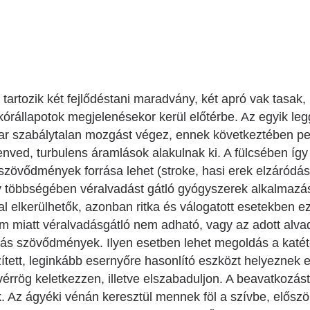
Betegtájékoztatók
ály
Rehabilitáció Füreden
Patika ügyeleti link Pest
Látogatóknak
vármegyére vonatkozóan
tó Osztály
Szolgáltatásaink
Egészségértés
A szív atlasza
tartozik két fejlődéstani maradvány, két apró vak tasak,
Nemzeti szívinfarktus regiszter
órállapotok megjelenésekor kerül előtérbe. Az egyik leg
pitvar szabálytalan mozgást végez, ennek következtében p
enved, turbulens áramlások alakulnak ki. A fülcsében így
zövődmények forrása lehet (stroke, hasi erek elzáródás
 többségében véralvadást gátló gyógyszerek alkalmazása
 elkerülhetők, azonban ritka és válogatott esetekben ez
am miatt véralvadásgátló nem adható, vagy az adott alvad
ás szövődmények. Ilyen esetben lehet megoldás a katét
tett, leginkább esernyőre hasonlító eszközt helyeznek el
érrög keletkezzen, illetve elszabaduljon. A beavatkozás
k. Az ágyéki vénán keresztül mennek föl a szívbe, előszö