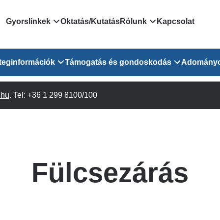
Domain
Gyorslinkek
Oktatás/Kutatás
Rólunk
Kapcsolat
menu
Járóbeteg Irányítási Rendszer
Bemutatkozás/vezetős
teginformációk
Támogatás és gondoskodás
Adomány
for
Országos Online Várólista
Rendezvényeink
Rendszer
Osztály
.hu
Orvosaink
. Tel: +36 1 299 8100/100
Pszichológusok
Híreink
GOKVI
EESZT - Egészségablak
 Osztály
Beavatkozások
Gyógytornászok
Dolgozz a GOKVI-ban!
EESZT - Információs portál
(alt)
Vizsgálatok
Gyógyszertár
Pályázatok
Sürgősségi ügyeletkereső
láris ITO
Leletek és laboreredmények
Csoportos foglalkozások
Egészségfejlesztő kórh
Fülcsezárás
lekérése
felnőtt betegeinknek
Egységes alapellátási ügyeleti
bészet
Közérdekű adatok
rendszer
Egészségügyi dokumentáció
Prevenció
kikérő lap
Háziorvosi körzetek Pest
tó Osztály
Szociális munkás
vármegyére vonatkozóan