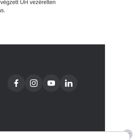
 végzett UH vezérelten
ás.