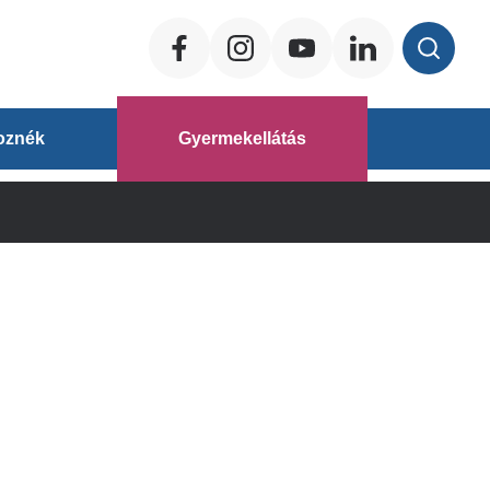
Social
ég
oznék
Gyermekellátás
áz