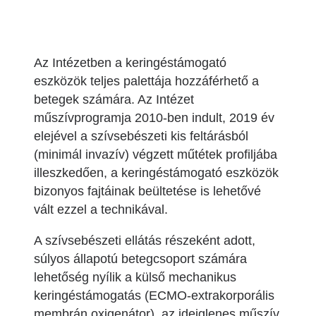
Az Intézetben a keringéstámogató
eszközök teljes palettája hozzáférhető a
betegek számára. Az Intézet
műszívprogramja 2010-ben indult, 2019 év
elejével a szívsebészeti kis feltárásból
(minimál invazív) végzett műtétek profiljába
illeszkedően, a keringéstámogató eszközök
bizonyos fajtáinak beültetése is lehetővé
vált ezzel a technikával.
A szívsebészeti ellátás részeként adott,
súlyos állapotú betegcsoport számára
lehetőség nyílik a külső mechanikus
keringéstámogatás (ECMO-extrakorporális
membrán oxigenátor), az ideiglenes műszív