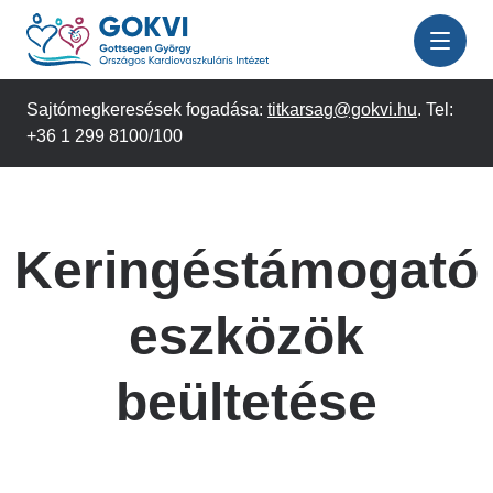
Ugrás
a
tartalomra
Sajtómegkeresések fogadása:
titkarsag@gokvi.hu
. Tel:
+36 1 299 8100/100
Keringéstámogató
eszközök
beültetése