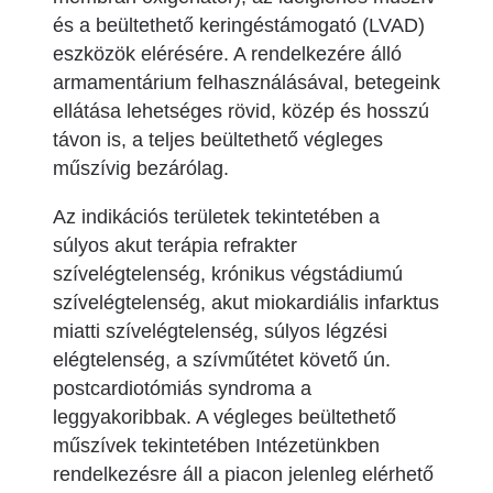
és a beültethető keringéstámogató (LVAD)
eszközök elérésére. A rendelkezére álló
armamentárium felhasználásával, betegeink
ellátása lehetséges rövid, közép és hosszú
távon is, a teljes beültethető végleges
műszívig bezárólag.
Az indikációs területek tekintetében a
súlyos akut terápia refrakter
szívelégtelenség, krónikus végstádiumú
szívelégtelenség, akut miokardiális infarktus
miatti szívelégtelenség, súlyos légzési
elégtelenség, a szívműtétet követő ún.
postcardiotómiás syndroma a
leggyakoribbak. A végleges beültethető
műszívek tekintetében Intézetünkben
rendelkezésre áll a piacon jelenleg elérhető