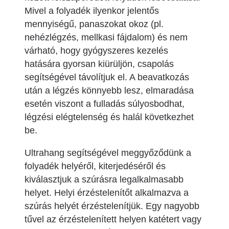
Mivel a folyadék ilyenkor jelentős
mennyiségű, panaszokat okoz (pl.
nehézlégzés, mellkasi fájdalom) és nem
várható, hogy gyógyszeres kezelés
hatására gyorsan kiürüljön, csapolás
segítségével távolítjuk el. A beavatkozás
után a légzés könnyebb lesz, elmaradása
esetén viszont a fulladás súlyosbodhat,
légzési elégtelenség és halál következhet
be.
Ultrahang segítségével meggyőződünk a
folyadék helyéről, kiterjedéséről és
kiválasztjuk a szúrásra legalkalmasabb
helyet. Helyi érzéstelenítőt alkalmazva a
szúrás helyét érzéstelenítjük. Egy nagyobb
tűvel az érzéstelenített helyen katétert vagy