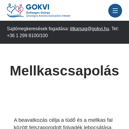
Ugrás
a
tartalomra
Sajtómegkeresések fogadása:
titkarsag@gokvi.hu
. Tel:
+36 1 299 8100/100
Mellkascsapolás
A beavatkozás célja a tüdő és a mellkas fal
között felszaporodott folyadék lebocsátása.