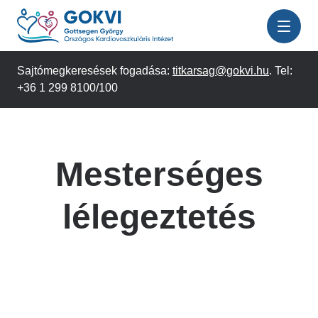
Ugrás
a
tartalomra
Sajtómegkeresések fogadása:
titkarsag@gokvi.hu
. Tel:
+36 1 299 8100/100
Mesterséges
lélegeztetés