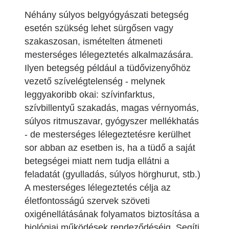
Néhány súlyos belgyógyászati betegség
esetén szükség lehet sürgősen vagy
szakaszosan, ismételten átmeneti
mesterséges lélegeztetés alkalmazására.
Ilyen betegség például a tüdővizenyőhöz
vezető szívelégtelenség - melynek
leggyakoribb okai: szívinfarktus,
szívbillentyű szakadás, magas vérnyomás,
súlyos ritmuszavar, gyógyszer mellékhatás
- de mesterséges lélegeztetésre kerülhet
sor abban az esetben is, ha a tüdő a saját
betegségei miatt nem tudja ellátni a
feladatát (gyulladás, súlyos hörghurut, stb.)
A mesterséges lélegeztetés célja az
életfontosságú szervek szöveti
oxigénellátásának folyamatos biztosítása a
biológiai működések rendeződéséig. Segíti