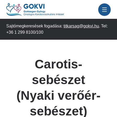
Ugrás
a
tartalomra
Sajtómegkeresések fogadása:
titkarsag@gokvi.hu
. Tel:
+36 1 299 8100/100
Carotis-
sebészet
(Nyaki verőér-
sebészet)