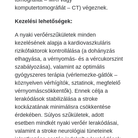
komputertomográfiát – CT) végeznek.
Kezelési lehetőségek:
A nyaki verőérszűkületek minden
kezelésének alapja a kardiovaszkuláris
rizikófaktorok kontrollálása (a dohányzás
elhagyása, a vérnyomás- és a vércukorszint
szabályozása), valamint az optimális
gyógyszeres terápia (vérlemezke-gátlók –
köznyelven vérhígítók, sztatinok, megfelelő
vérnyomáscsökkentők). Ennek célja a
lerakódások stabilizálása a stroke
kockázatának minimálisra csökkentése
érdekében. Súlyos szűkületek, adott
esetben mindkét nyaki verőér lerakódásai,
valamint a stroke neurológiai tüneteinek