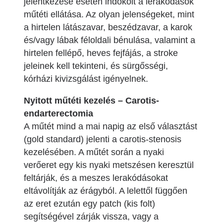
jelentkezése esetén indokolt a lerakódások
műtéti ellátása. Az olyan jelenségeket, mint
a hirtelen látászavar, beszédzavar, a karok
és/vagy lábak féloldali bénulása, valamint a
hirtelen fellépő, heves fejfájás, a stroke
jeleinek kell tekinteni, és sürgősségi,
kórházi kivizsgálást igényelnek.
Nyitott műtéti kezelés – Carotis-
endarterectomia
A műtét mind a mai napig az első választást
(gold standard) jelenti a carotis-stenosis
kezelésében. A műtét során a nyaki
verőeret egy kis nyaki metszésen keresztül
feltárják, és a meszes lerakódásokat
eltávolítják az érágyból. A lelettől függően
az eret ezután egy patch (kis folt)
segítségével zárják vissza, vagy a