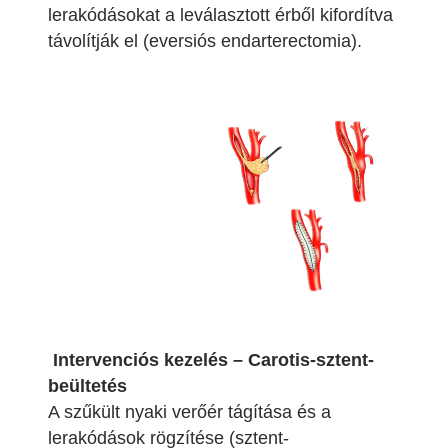
lerakódásokat a leválasztott érből kifordítva
távolítják el (eversiós endarterectomia).
Image
Intervenciós kezelés – Carotis-sztent-
beültetés
A szűkült nyaki verőér tágítása és a
lerakódások rögzítése (sztent-