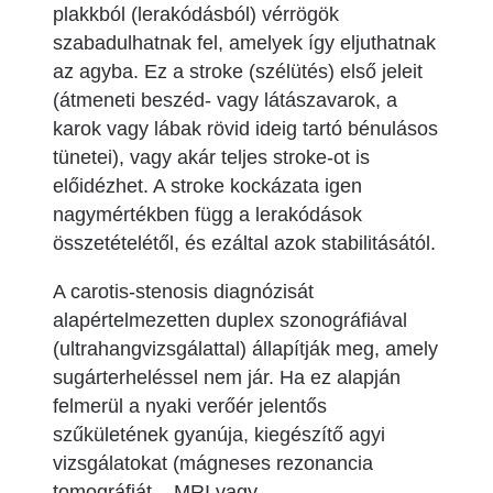
plakkból (lerakódásból) vérrögök
szabadulhatnak fel, amelyek így eljuthatnak
az agyba. Ez a stroke (szélütés) első jeleit
(átmeneti beszéd- vagy látászavarok, a
karok vagy lábak rövid ideig tartó bénulásos
tünetei), vagy akár teljes stroke-ot is
előidézhet. A stroke kockázata igen
nagymértékben függ a lerakódások
összetételétől, és ezáltal azok stabilitásától.
A carotis-stenosis diagnózisát
alapértelmezetten duplex szonográfiával
(ultrahangvizsgálattal) állapítják meg, amely
sugárterheléssel nem jár. Ha ez alapján
felmerül a nyaki verőér jelentős
szűkületének gyanúja, kiegészítő agyi
vizsgálatokat (mágneses rezonancia
tomográfiát – MRI vagy