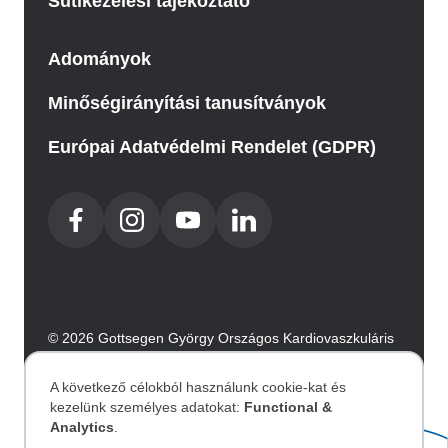
Sütikezelési tájékoztató
Adományok
Minőségirányítási tanusítványok
Európai Adatvédelmi Rendelet (GDPR)
© 2026 Gottsegen György Országos Kardiovaszkuláris
Intézet. Minden jog fenntartva.
Az oldalt az Integral Vision készítette.
A következő célokból használunk cookie-kat és
kezelünk személyes adatokat:
Functional &
Személyes
Analytics
.
Akadálymentesítési nyilatkozat