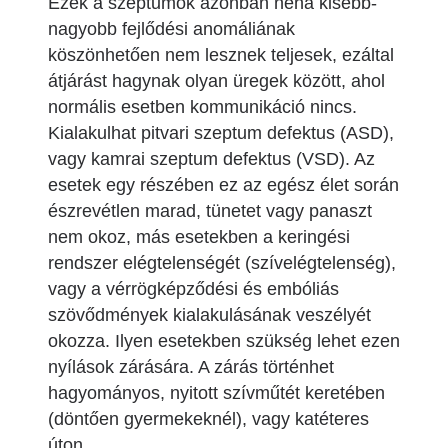
Ezek a szeptumok azonban néha kisebb-
nagyobb fejlődési anomáliának
köszönhetően nem lesznek teljesek, ezáltal
átjárást hagynak olyan üregek között, ahol
normális esetben kommunikáció nincs.
Kialakulhat pitvari szeptum defektus (ASD),
vagy kamrai szeptum defektus (VSD). Az
esetek egy részében ez az egész élet során
észrevétlen marad, tünetet vagy panaszt
nem okoz, más esetekben a keringési
rendszer elégtelenségét (szívelégtelenség),
vagy a vérrögképződési és embóliás
szövődmények kialakulásának veszélyét
okozza. Ilyen esetekben szükség lehet ezen
nyílások zárására. A zárás történhet
hagyományos, nyitott szívműtét keretében
(döntően gyermekeknél), vagy katéteres
úton.