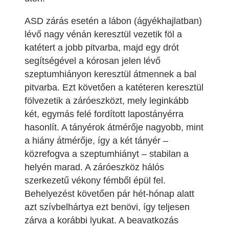
ASD zárás esetén a lábon (ágyékhajlatban)
lévő nagy vénán keresztül vezetik föl a
katétert a jobb pitvarba, majd egy drót
segítségével a kórosan jelen lévő
szeptumhiányon keresztül átmennek a bal
pitvarba. Ezt követően a katéteren keresztül
fölvezetik a záróeszközt, mely leginkább
két, egymás felé fordított lapostányérra
hasonlít. A tányérok átmérője nagyobb, mint
a hiány átmérője, így a két tányér –
közrefogva a szeptumhiányt – stabilan a
helyén marad. A záróeszköz hálós
szerkezetű vékony fémből épül fel.
Behelyezést követően pár hét-hónap alatt
azt szívbelhártya ezt benövi, így teljesen
zárva a korábbi lyukat. A beavatkozás