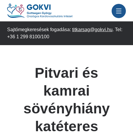
Ugrás
a
tartalomra
Sajtómegkeresések fogadása:
titkarsag@gokvi.hu
. Tel:
+36 1 299 8100/100
Pitvari és
kamrai
sövényhiány
katéteres