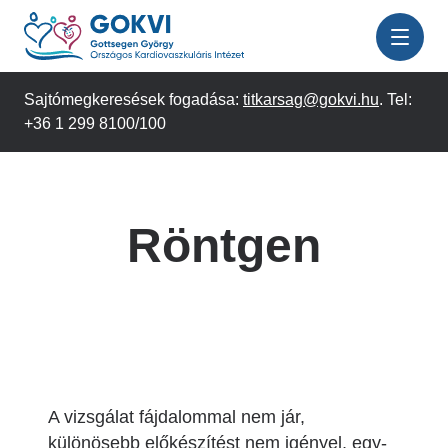
Ugrás
a
tartalomra
Sajtómegkeresések fogadása:
titkarsag@gokvi.hu
. Tel:
+36 1 299 8100/100
Röntgen
A vizsgálat fájdalommal nem jár,
különösebb előkészítést nem igényel, egy-