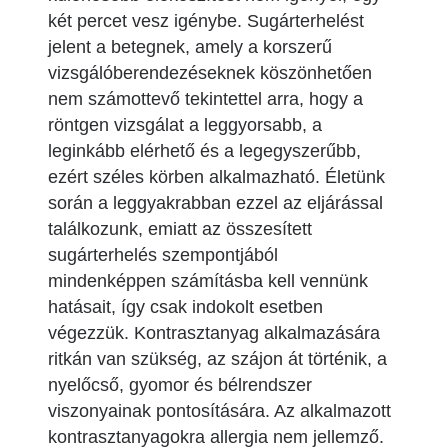
két percet vesz igénybe. Sugárterhelést
jelent a betegnek, amely a korszerű
vizsgálóberendezéseknek köszönhetően
nem számottevő tekintettel arra, hogy a
röntgen vizsgálat a leggyorsabb, a
leginkább elérhető és a legegyszerűbb,
ezért széles körben alkalmazható. Életünk
során a leggyakrabban ezzel az eljárással
találkozunk, emiatt az összesített
sugárterhelés szempontjából
mindenképpen számításba kell vennünk
hatásait, így csak indokolt esetben
végezzük. Kontrasztanyag alkalmazására
ritkán van szükség, az szájon át történik, a
nyelőcső, gyomor és bélrendszer
viszonyainak pontosítására. Az alkalmazott
kontrasztanyagokra allergia nem jellemző.