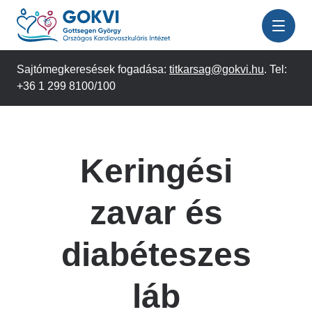
Ugrás
a
tartalomra
Sajtómegkeresések fogadása:
titkarsag@gokvi.hu
. Tel:
+36 1 299 8100/100
Keringési
zavar és
diabéteszes
láb