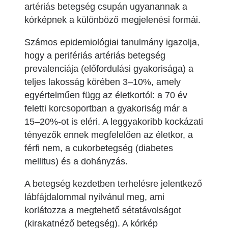
artériás betegség csupán ugyanannak a
kórképnek a különböző megjelenési formái.
Számos epidemiológiai tanulmány igazolja,
hogy a perifériás artériás betegség
prevalenciája (előfordulási gyakorisága) a
teljes lakosság körében 3–10%, amely
egyértelműen függ az életkortól: a 70 év
feletti korcsoportban a gyakoriság már a
15–20%-ot is eléri. A leggyakoribb kockázati
tényezők ennek megfelelően az életkor, a
férfi nem, a cukorbetegség (diabetes
mellitus) és a dohányzás.
A betegség kezdetben terhelésre jelentkező
lábfájdalommal nyilvánul meg, ami
korlátozza a megtehető sétatávolságot
(kirakatnéző betegség). A kórkép