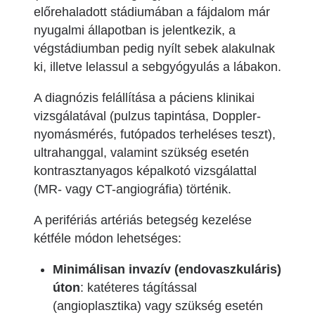
előrehaladott stádiumában a fájdalom már
nyugalmi állapotban is jelentkezik, a
végstádiumban pedig nyílt sebek alakulnak
ki, illetve lelassul a sebgyógyulás a lábakon.
A diagnózis felállítása a páciens klinikai
vizsgálatával (pulzus tapintása, Doppler-
nyomásmérés, futópados terheléses teszt),
ultrahanggal, valamint szükség esetén
kontrasztanyagos képalkotó vizsgálattal
(MR- vagy CT-angiográfia) történik.
A perifériás artériás betegség kezelése
kétféle módon lehetséges:
Minimálisan invazív (endovaszkuláris)
úton
: katéteres tágítással
(angioplasztika) vagy szükség esetén