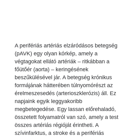
A perifériás artériás elzáródásos betegség
(pAVK) egy olyan kórkép, amely a
végtagokat ellátó artériák – ritkábban a
főütőér (aorta) – keringésének
beszűkülésével jár. A betegség krónikus
formájának hátterében túlnyomórészt az
érelmeszesedés (arterioszklerózis) áll. Ez
napjaink egyik leggyakoribb
megbetegedése. Egy lassan előrehaladó,
összetett folyamatról van szó, amely a test
összes artériás régióját érintheti. A
szívinfarktus, a stroke és a perifériás