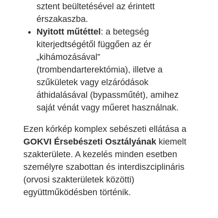
sztent beültetésével az érintett
érszakaszba.
Nyitott műtéttel
: a betegség
kiterjedtségétől függően az ér
„kihámozásával”
(trombendarterektómia), illetve a
szűkületek vagy elzáródások
áthidalásával (bypassműtét), amihez
saját vénát vagy műeret használnak.
Ezen kórkép komplex sebészeti ellátása a
GOKVI Érsebészeti Osztályának
kiemelt
szakterülete. A kezelés minden esetben
személyre szabottan és interdiszciplináris
(orvosi szakterületek közötti)
együttműködésben történik.