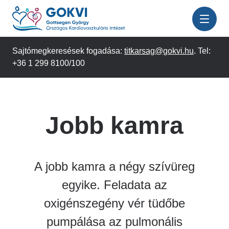
Ugrás
a
tartalomra
Sajtómegkeresések fogadása:
titkarsag@gokvi.hu
. Tel:
+36 1 299 8100/100
Jobb kamra
A jobb kamra a négy szívüreg
egyike. Feladata az
oxigénszegény vér tüdőbe
pumpálása az pulmonális