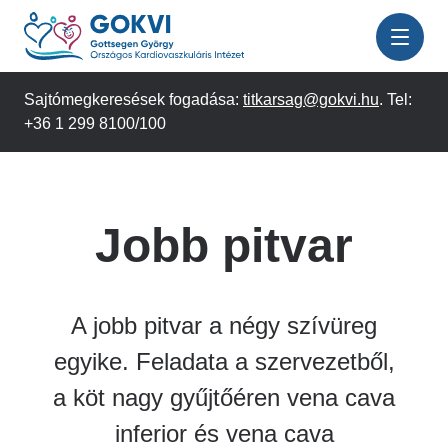
Ugrás
a
tartalomra
Sajtómegkeresések fogadása:
titkarsag@gokvi.hu
. Tel:
+36 1 299 8100/100
Jobb pitvar
A jobb pitvar a négy szívüreg
egyike. Feladata a szervezetből,
a köt nagy gyűjtőéren vena cava
inferior és vena cava