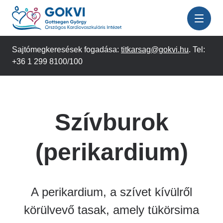
Ugrás
a
tartalomra
Sajtómegkeresések fogadása:
titkarsag@gokvi.hu
. Tel:
+36 1 299 8100/100
Szívburok
(perikardium)
A perikardium, a szívet kívülről
körülvevő tasak, amely tükörsima