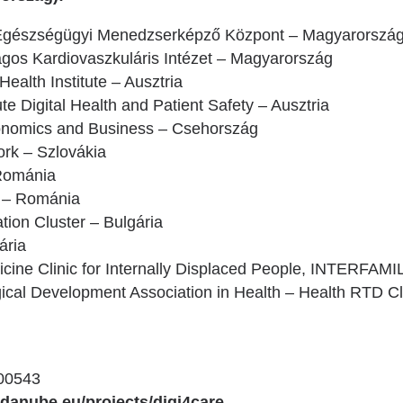
gészségügyi Menedzserképző Központ – Magyarorszá
gos Kardiovaszkuláris Intézet – Magyarország
Health Institute – Ausztria
te Digital Health and Patient Safety – Ausztria
conomics and Business – Csehország
rk – Szlovákia
Románia
L – Románia
tion Cluster – Bulgária
ária
icine Clinic for Internally Displaced People, INTERFAMIL
cal Development Association in Health – Health RTD Cl
0543
g-danube.eu/projects/digi4care