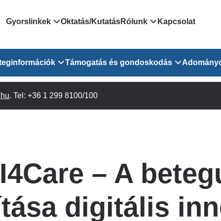
Domain
Gyorslinkek
Oktatás/Kutatás
Rólunk
Kapcsolat
menu
Járóbeteg Irányítási Rendszer
Bemutatkozás/vezetős
teginformációk
Támogatás és gondoskodás
Adomány
for
Országos Online Várólista
Rendezvényeink
Rendszer
Osztály
.hu
Orvosaink
. Tel: +36 1 299 8100/100
Pszichológusok
Híreink
GOKVI
EESZT - Egészségablak
 Osztály
Beavatkozások
Gyógytornászok
Dolgozz a GOKVI-ban!
EESZT - Információs portál
(alt)
Vizsgálatok
Gyógyszertár
Pályázatok
Sürgősségi ügyeletkereső
láris ITO
Leletek és laboreredmények
Csoportos foglalkozások
Egészségfejlesztő kórh
I4Care – A beteg
lekérése
felnőtt betegeinknek
Egységes alapellátási ügyeleti
bészet
Közérdekű adatok
rendszer
Egészségügyi dokumentáció
Prevenció
ítása digitális in
kikérő lap
Háziorvosi körzetek Pest
tó Osztály
Szociális munkás
vármegyére vonatkozóan