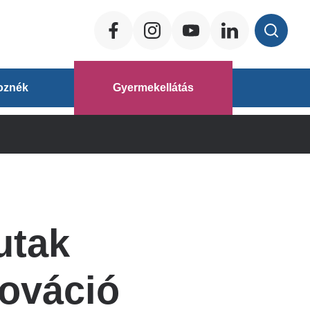
Social
ég
oznék
Gyermekellátás
áz
utak
nováció