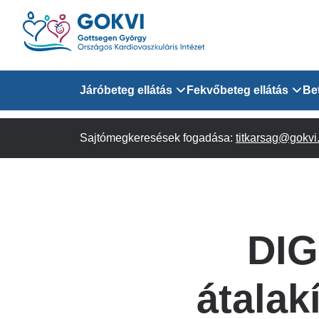
Ugrás
a
tartalomra
Domain
Járóbeteg ellátás
Fekvőbeteg ellátás
Be
menu
Sajtómegkeresések fogadása:
Járóbeteg Információk
Felnőtt Kardiológiai 
titkarsag@gokvi
for
Szakrendeléseink
Felnőtt Szívsebészeti
Érsebészeti Osztály
GOKVI
Felnőtt Kardiovaszku
DIG
(main)
Felnőtt Szív- és Érse
AITO
átalak
Sürgősségi Betegellá