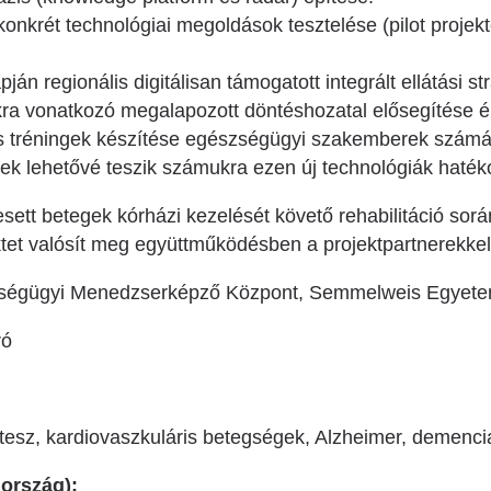
konkrét technológiai megoldások tesztelése (pilot projek
ján regionális digitálisan támogatott integrált ellátási s
ákra vonatkozó megalapozott döntéshozatal elősegítése 
s tréningek készítése egészségügyi szakemberek számár
yek lehetővé teszik számukra ezen új technológiák haték
sett betegek kórházi kezelését követő rehabilitáció sorá
ektet valósít meg együttműködésben a projektpartnerekkel
égügyi Menedzserképző Központ, Semmelweis Egyet
ró
tesz, kardiovaszkuláris betegségek, Alzheimer, demenci
 ország):