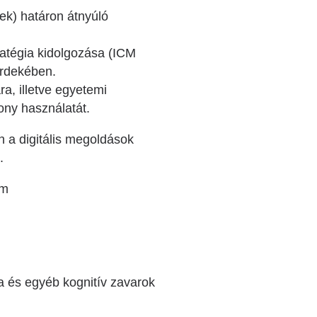
tek) határon átnyúló
tratégia kidolgozása (ICM
érdekében.
a, illetve egyetemi
ony használatát.
n a digitális megoldások
.
em
a és egyéb kognitív zavarok