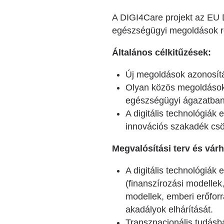
A DIGI4Care projekt az EU 
egészségügyi megoldások re
Általános célkitűzések:
Új megoldások azonosítás
Olyan közös megoldások k
egészségügyi ágazatban 
A digitális technológiák
innovációs szakadék cs
Megvalósítási terv és vá
A digitális technológiák
(finanszírozási modellek
modellek, emberi erőforr
akadályok elhárítását.
Transznacionális tudásbá