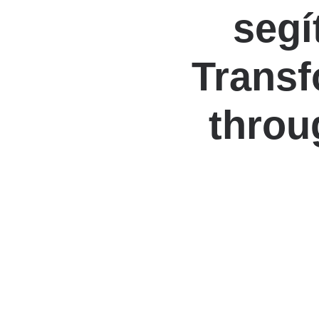
segí
Katéter Terápiás Oszt
Kardiológiai Képalko
Transf
Radiológiai Osztály
throu