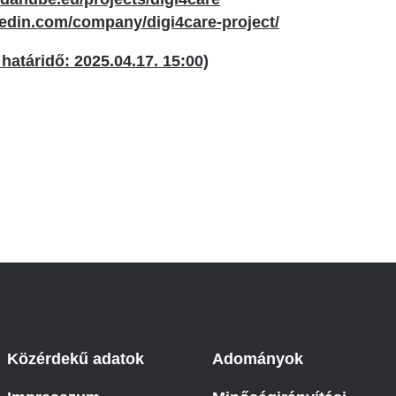
kedin.com/company/digi4care-project/
 határidő: 2025.04.17. 15:00)
Közérdekű adatok
Adományok