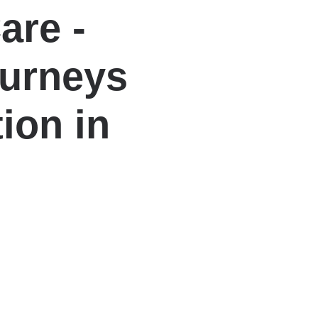
are -
ourneys
ion in