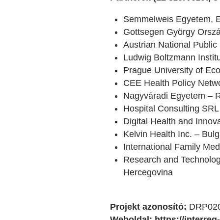
Semmelweis Egyetem, E
Gottsegen György Orszá
Austrian National Public 
Ludwig Boltzmann Institu
Prague University of E
CEE Health Policy Netwo
Nagyváradi Egyetem – 
Hospital Consulting SR
Digital Health and Innova
Kelvin Health Inc. – Bulg
International Family Med
Research and Technologi
Hercegovina
Projekt azonosító:
DRP020
Weboldal:
https://interre