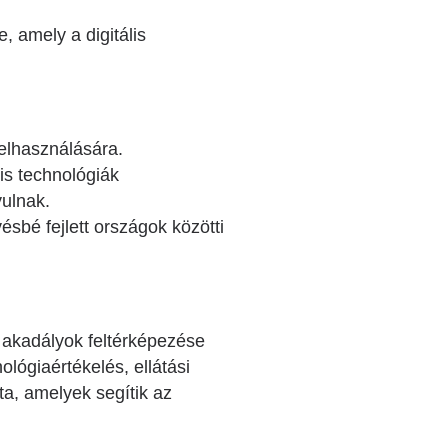
 amely a digitális
felhasználására.
is technológiák
yulnak.
ésbé fejlett országok közötti
ó akadályok feltérképezése
lógiaértékelés, ellátási
ta, amelyek segítik az