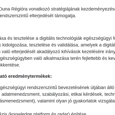
Duna Régióra vonatkozó stratégiájának kezdeményezése,
ndszerszintű elterjedését támogatja.
a és tesztelése a digitális technológiák egészségügyi 
idolgozása, tesztelése és validálása, amelyek a digitál
való elterjedését akadályozó kihívások kezelésére irán
 egészségügyben való alkalmazása terén fejlettebb és kev
ökkentése.
rható eredménytermékek:
 egészségügyi rendszerszintű bevezetésének útjában áll
, adatmenedzsment, szabályozási, etikai kérdések, techno
ásmenedzsment), valamint olyan jó gyakorlatok vizsgála
zis (knowledge platform és radar) építése.