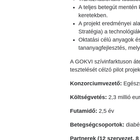
A teljes betegút mentén 
keretekben.
A projekt eredményei alap
Stratégia) a technológi
Oktatási célú anyagok é
tananyagfejlesztés, mel
A GOKVI szívinfarktuson áte
tesztelését célzó pilot proj
Konzorciumvezető:
Egészs
Költségvetés:
2,3 millió eu
Futamidő:
2,5 év
Betegségcsoportok:
diabé
Partnerek (12 szervezet, 8