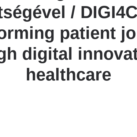
Betegtájékoztatók
tségével / DIGI4C
ály
Rehabilitáció Füreden
Patika ügyeleti link Pest
Látogatóknak
vármegyére vonatkozóan
tó Osztály
orming patient j
Szolgáltatásaink
Egészségértés
A szív atlasza
Nemzeti szívinfarktus regiszter
gh digital innovat
healthcare