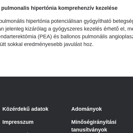
pulmonalis hipertónia komprehenzív kezelése
ulmonális hipertónia potenciálisan gyógyítható betegség
 jelenleg kizárólag a gyógyszeres kezelés érhető el, m
ndarterektómia (PEA) és ballonos pulmonális angioplasz
ütt sokkal eredményesebb javulást hoz.
Közérdekű adatok
Adományok
Impresszum
Minőségirányítási
tanusítványok