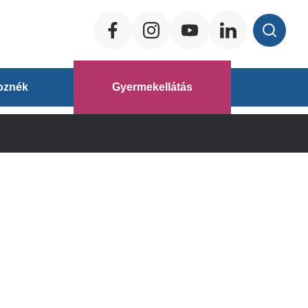
Social
ég
oznék
Gyermekellátás
áz