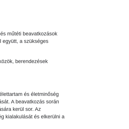
 és műtéti beavatkozások
 együtt, a szükséges
zközök, berendezések
s élettartam és életminőség
lását. A beavatkozás során
ására kerül sor. Az
 kialakulását és elkerülni a