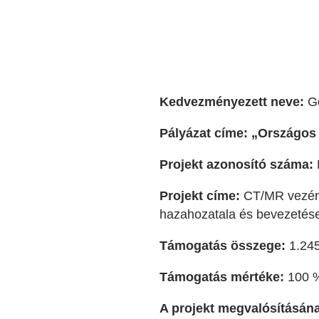
Katéter Terápiás Oszt
Kardiológiai Képalko
Radiológiai Osztály
Kedvezményezett neve:
G
Pályázat címe: „Országos 
Projekt azonosító száma:
Projekt címe:
CT/MR vezérel
hazahozatala és bevezetés
Támogatás összege:
1.245
Támogatás mértéke:
100 
A projekt megvalósításán