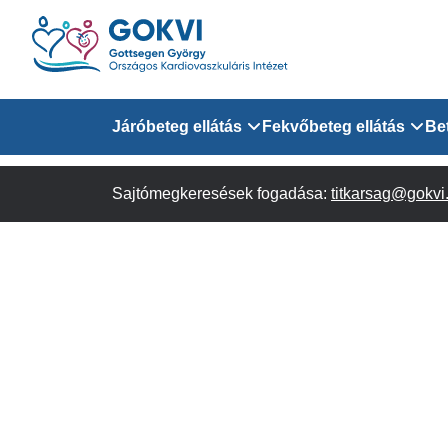
Ugrás
a
tartalomra
Domain
Járóbeteg ellátás
Fekvőbeteg ellátás
Be
menu
Sajtómegkeresések fogadása:
Járóbeteg Információk
Felnőtt Kardiológiai 
titkarsag@gokvi
for
Szakrendeléseink
Felnőtt Szívsebészeti
Érsebészeti Osztály
GOKVI
Felnőtt Kardiovaszku
(main)
Felnőtt Szív- és Érse
AITO
Sürgősségi Betegellá