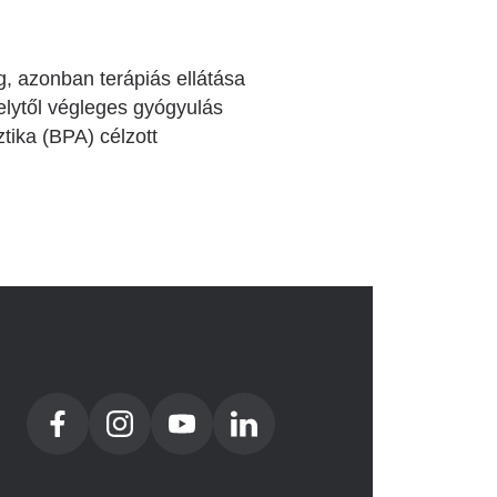
, azonban terápiás ellátása
elytől végleges gyógyulás
tika (BPA) célzott