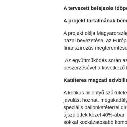
A tervezett befejezés időp
A projekt tartalmának bem
A projekt célja Magyarorszá
hazai bevezetése, az Európ
finanszírozás megteremtésé
Az együttműködés során az 
beszerzésével a következő
Katéteres magzati szívbil
A kritikus billentyű szűküle
javulást hozhat, megakadály
speciális ballonkatéterrel di
újszülöttek közel 40%-ában 
sokkal kockázatosabb kompl