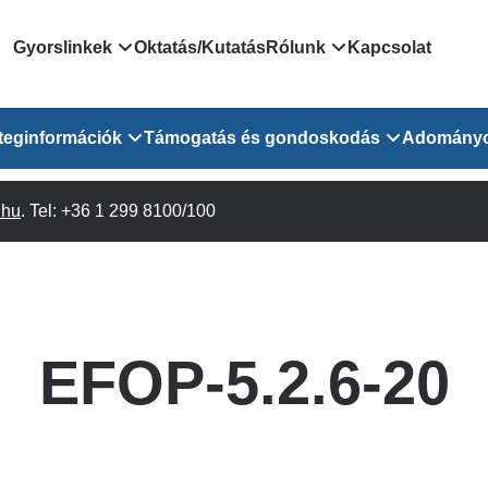
Domain
Gyorslinkek
Oktatás/Kutatás
Rólunk
Kapcsolat
menu
Járóbeteg Irányítási Rendszer
Bemutatkozás/vezetős
teginformációk
Támogatás és gondoskodás
Adomány
for
Országos Online Várólista
Rendezvényeink
Rendszer
Osztály
.hu
Orvosaink
. Tel: +36 1 299 8100/100
Pszichológusok
Híreink
GOKVI
EESZT - Egészségablak
 Osztály
Beavatkozások
Gyógytornászok
Dolgozz a GOKVI-ban!
EESZT - Információs portál
(alt)
Vizsgálatok
Gyógyszertár
Pályázatok
Sürgősségi ügyeletkereső
láris ITO
Leletek és laboreredmények
Csoportos foglalkozások
Egészségfejlesztő kórh
EFOP-5.2.6-20
lekérése
felnőtt betegeinknek
Egységes alapellátási ügyeleti
bészet
Közérdekű adatok
rendszer
Egészségügyi dokumentáció
Prevenció
kikérő lap
Háziorvosi körzetek Pest
tó Osztály
Szociális munkás
vármegyére vonatkozóan