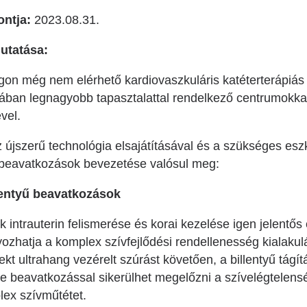
ontja:
2023.08.31.
utatása:
gon még nem elérhető kardiovaszkuláris katéterterápiás
ában legnagyobb tapasztalattal rendelkező centrumokkal
vel.
újszerű technológia elsajátításával és a szükséges es
 beavatkozások bevezetése valósul meg:
lentyű beavatkozások
tek intrauterin felismerése és korai kezelése igen jelentő
ozhatja a komplex szívfejlődési rendellenesség kialaku
rekt ultrahang vezérelt szúrást követően, a billentyű tágít
e beavatkozással sikerülhet megelőzni a szívelégtelenség
ex szívműtétet.