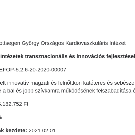
Betegtájékoztatók
ály
Rehabilitáció Füreden
Patika ügyeleti link Pest
Látogatóknak
vármegyére vonatkozóan
tó Osztály
Szolgáltatásaink
Egészségértés
A szív atlasza
ottsegen György Országos Kardiovaszkuláris Intézet
Nemzeti szívinfarktus regiszter
Intézetek transznacionális és innovációs fejlesztése
EFOP-5.2.6-20-2020-00007
t innovatív magzati és felnőttkori katéteres és sebészeti
e a bal és jobb szívkamra működésének felszabadítása
.182.752 Ft
%
ak kezdete:
2021.02.01.