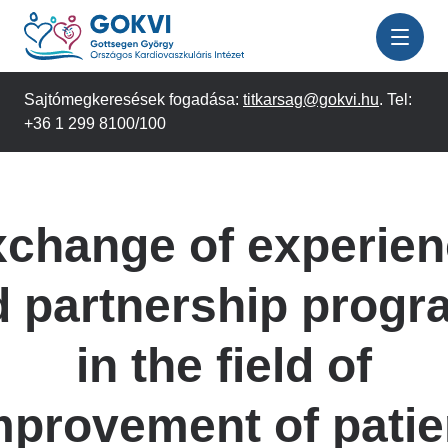
Ugrás
a
tartalomra
Sajtómegkeresések fogadása:
titkarsag@gokvi.hu
. Tel:
+36 1 299 8100/100
change of experie
d partnership progr
in the field of
mprovement of patie