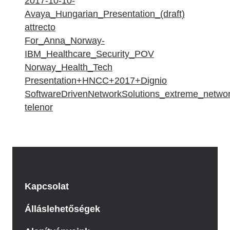
2017-10-10-
Avaya_Hungarian_Presentation_(draft)
attrecto
For_Anna_Norway-
IBM_Healthcare_Security_POV
Norway_Health_Tech
Presentation+HNCC+2017+Dignio
SoftwareDrivenNetworkSolutions_extreme_netwo
telenor
Kapcsolat
Álláslehetőségek