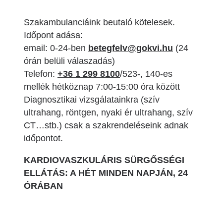
Szakambulanciáink beutaló kötelesek.
Időpont adása:
email: 0-24-ben
betegfelv@gokvi.hu
(24
órán belüli válaszadás)
Telefon:
+36 1 299 8100
/523-, 140-es
mellék hétköznap 7:00-15:00 óra között
Diagnosztikai vizsgálatainkra (szív
ultrahang, röntgen, nyaki ér ultrahang, szív
CT…stb.) csak a szakrendeléseink adnak
időpontot.
KARDIOVASZKULÁRIS SÜRGŐSSÉGI
ELLÁTÁS: A HÉT MINDEN NAPJÁN, 24
ÓRÁBAN