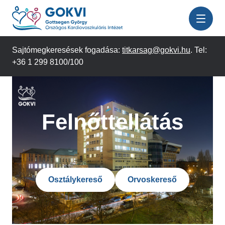
Ugrás
a
tartalomra
Sajtómegkeresések fogadása:
titkarsag@gokvi.hu
. Tel:
+36 1 299 8100/100
Felnőttellátás
Osztálykereső
Orvoskereső