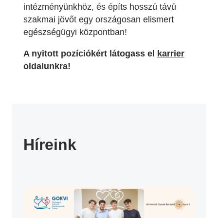
intézményünkhöz, és építs hosszú távú
szakmai jövőt egy országosan elismert
egészségügyi központban!
A nyitott pozíciókért látogass el
karrier
oldalunkra!
Híreink
 more
Read more