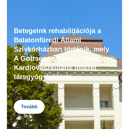
Betegeink rehabilitációja a
Balatonfüredi Állami
Szívkórházban történik, mely
A Gottsegen György Országos
Kardiovaszkuláris Intézet
társgyógyintézete.
Tovább
Image