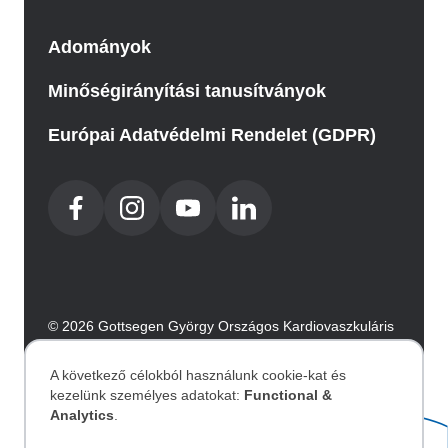
Adományok
Minőségirányítási tanusítványok
Európai Adatvédelmi Rendelet (GDPR)
© 2026 Gottsegen György Országos Kardiovaszkuláris
Intézet. Minden jog fenntartva.
Az oldalt az Integral Vision készítette.
A következő célokból használunk cookie-kat és
kezelünk személyes adatokat:
Functional &
Személyes
Analytics
.
Akadálymentesítési nyilatkozat