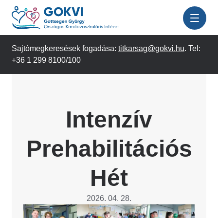
Ugrás
a
tartalomra
Sajtómegkeresések fogadása:
titkarsag@gokvi.hu
. Tel:
+36 1 299 8100/100
Intenzív
Prehabilitációs
Hét
2026. 04. 28.
Image