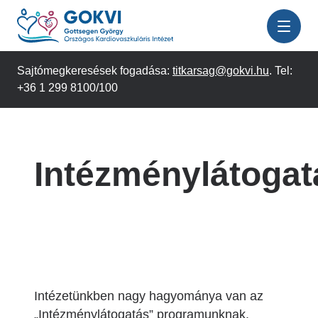
Ugrás
a
tartalomra
Sajtómegkeresések fogadása:
titkarsag@gokvi.hu
. Tel:
+36 1 299 8100/100
Intézménylátogat
Intézetünkben nagy hagyománya van az
„Intézménylátogatás” programunknak.