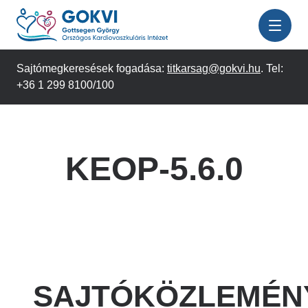
Ugrás
a
tartalomra
Sajtómegkeresések fogadása:
titkarsag@gokvi.hu
. Tel:
+36 1 299 8100/100
KEOP-5.6.0
SAJTÓKÖZLEMÉN