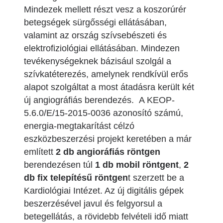
Mindezek mellett részt vesz a koszorúrér
betegségek sürgősségi ellátásában,
valamint az ország szívsebészeti és
elektrofiziológiai ellátásában. Mindezen
tevékenységeknek bázisául szolgál a
szívkatéterezés, amelynek rendkívül erős
alapot szolgáltat a most átadásra került két
új angiográfiás berendezés. A KEOP-
5.6.0/E/15-2015-0036 azonosító számú,
energia-megtakarítást célzó
eszközbeszerzési projekt keretében a már
említett
2 db angioráfiás röntgen
berendezésen túl
1 db mobil röntgent
,
2
db fix telepítésű röntgen
t szerzett be a
Kardiológiai Intézet. Az új digitális gépek
beszerzésével javul és felgyorsul a
betegellátás, a rövidebb felvételi idő miatt