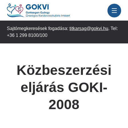
Ugrás
a
tartalomra
Sajtómegkeresések fogadása:
titkarsag@gokvi.hu
. Tel:
+36 1 299 8100/100
Közbeszerzési
eljárás GOKI-
2008