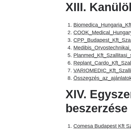
XIII. Kanül
Biomedica_Hungaria_Kft
COOK_Medical_Hungary_
CPP_Budapest_Kft_Szall
Medibis_Orvostechnikai_
Planmed_Kft_Szallitasi
Replant_Cardo_Kft_Szal
VARIOMEDIC_Kft_Szalli
Összegzés_az_ajánlatok_
XIV. Egyszer
beszerzése
Comesa Budapest Kft Szá