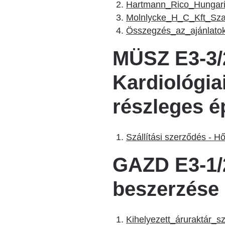
Hartmann_Rico_Hungaria
Molnlycke_H_C_Kft_Szal
Összegzés_az_ajánlatok_
MÜSZ E3-3/
Kardiológia
részleges ép
Szállítási szerződés - Hő
GAZD E3-1/
beszerzése 
Kihelyezett_áruraktár_