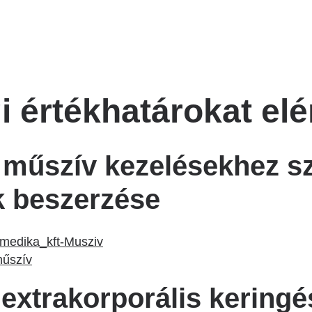
Betegtájékoztatók
ály
Rehabilitáció Füreden
Patika ügyeleti link Pest
Látogatóknak
vármegyére vonatkozóan
tó Osztály
Szolgáltatásaink
Egészségértés
A szív atlasza
 értékhatárokat elé
Nemzeti szívinfarktus regiszter
et műszív kezelésekhez 
k beszerzése
omedika_kft-Musziv
műszív
 extrakorporális kering