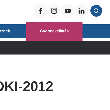
Social
ég
oznék
Gyermekellátás
áz
OKI-2012