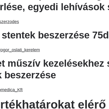
rlése, egyedi lehívások 
szerzodes
 stentek beszerzése 75
Jogor_oslati_kerelem
zet műszív kezelésekhez
k beszerzése
omedica_Kft
rtékhatárokat elérő