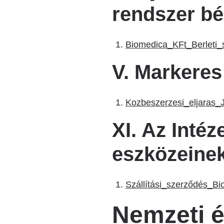
rendszer bé
Biomedica_KFt_Berleti_
V. Markeres
Kozbeszerzesi_eljaras_
XI. Az Inté
eszközeine
Szállítási_szerződés_Bi
Nemzeti é