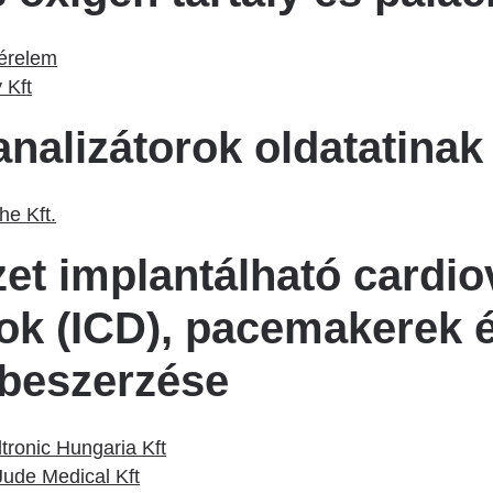
kérelem
 Kft
 analizátorok oldatatina
he Kft.
ézet implantálható cardio
orok (ICD), pacemakerek 
 beszerzése
tronic Hungaria Kft
 Jude Medical Kft