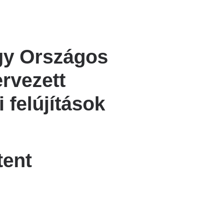
gy Országos
ervezett
 felújítások
tent