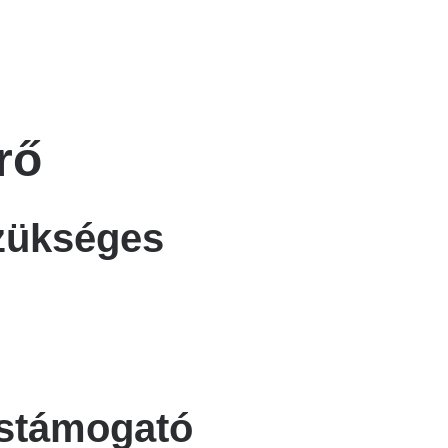
rő
szükséges
éstámogató