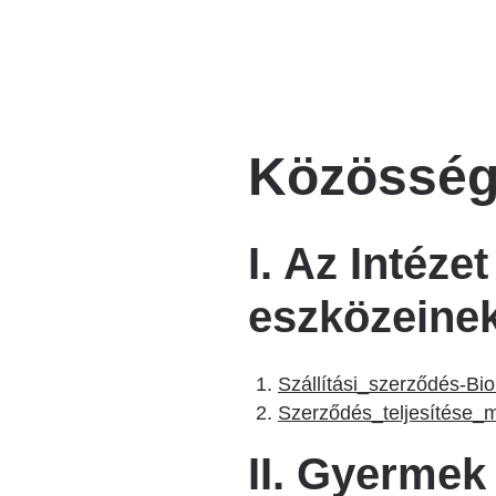
Katéter Terápiás Oszt
Kardiológiai Képalko
Radiológiai Osztály
Közösségi
I. Az Intéz
eszközeine
Szállítási_szerződés-Bi
Szerződés_teljesítése_
II. Gyermek