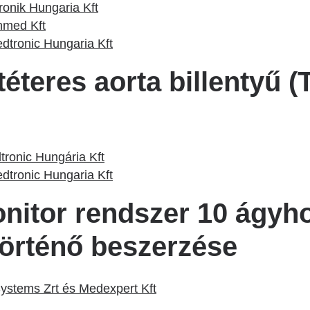
tronik Hungaria Kft
inmed Kft
dtronic Hungaria Kft
éteres aorta billentyű (
tronic Hungária Kft
dtronic Hungaria Kft
onitor rendszer 10 ágyh
történő beszerzése
Systems Zrt és Medexpert Kft