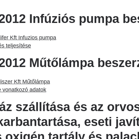
2012 Infúziós pumpa be
ifer Kft Infuzios pumpa
s teljesítése
2012 Műtőlámpa beszer
diszer Kft Műtőlámpa
re vonatkozó adatok
áz szállítása és az orvos
arbantartása, eseti javí
 oxigén tartály és palac