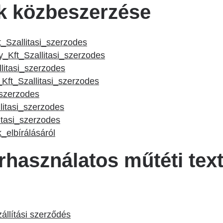
ök közbeszerzése
_Szallitasi_szerzodes
Kft_Szallitasi_szerzodes
itasi_szerzodes
Kft_Szallitasi_szerzodes
_szerzodes
litasi_szerzodes
tasi_szerzodes
elbírálásáról
használatos műtéti textí
llítási szerződés