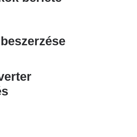
k beszerzése
verter
és