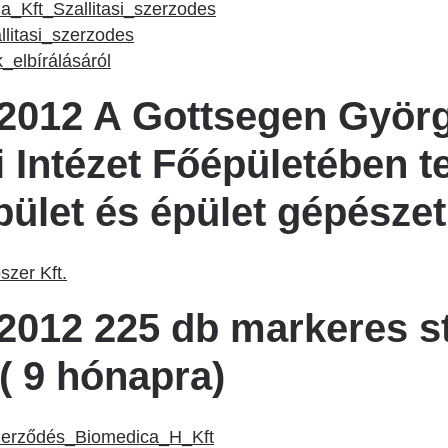
_Kft_Szallitasi_szerzodes
litasi_szerzodes
elbírálásáról
2012 A Gottsegen Györ
i Intézet Főépületében t
ület és épület gépészeti
szer Kft.
2012 225 db markeres s
( 9 hónapra)
szerződés_Biomedica_H_Kft