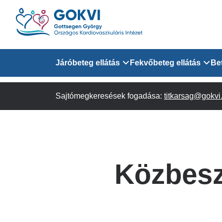
Ugrás
a
tartalomra
Domain
Járóbeteg ellátás
Fekvőbeteg ellátás
Be
menu
Sajtómegkeresések fogadása:
Járóbeteg Információk
Felnőtt Kardiológiai 
titkarsag@gokvi
for
Szakrendeléseink
Felnőtt Szívsebészeti
Érsebészeti Osztály
GOKVI
Felnőtt Kardiovaszku
Közbesz
(main)
Felnőtt Szív- és Érse
AITO
Sürgősségi Betegellá