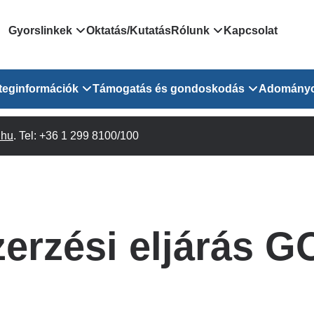
Domain
Gyorslinkek
Oktatás/Kutatás
Rólunk
Kapcsolat
menu
Járóbeteg Irányítási Rendszer
Bemutatkozás/vezetős
teginformációk
Támogatás és gondoskodás
Adomány
for
Országos Online Várólista
Rendezvényeink
Rendszer
Osztály
.hu
Orvosaink
. Tel: +36 1 299 8100/100
Pszichológusok
Híreink
GOKVI
EESZT - Egészségablak
 Osztály
Beavatkozások
Gyógytornászok
Dolgozz a GOKVI-ban!
EESZT - Információs portál
(alt)
Vizsgálatok
Gyógyszertár
Pályázatok
Sürgősségi ügyeletkereső
láris ITO
Leletek és laboreredmények
Csoportos foglalkozások
Egészségfejlesztő kórh
erzési eljárás G
lekérése
felnőtt betegeinknek
Egységes alapellátási ügyeleti
bészet
Közérdekű adatok
rendszer
Egészségügyi dokumentáció
Prevenció
kikérő lap
Háziorvosi körzetek Pest
tó Osztály
Szociális munkás
vármegyére vonatkozóan