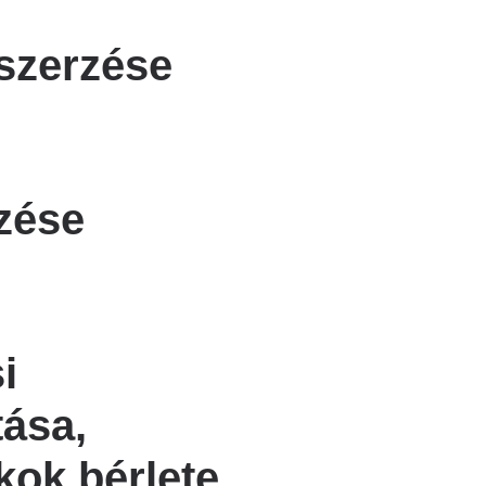
szerzése
zése
i
tása,
kok bérlete