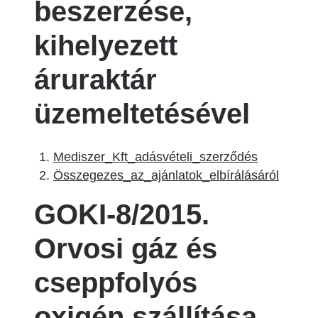
beszerzése,
kihelyezett
áruraktár
üzemeltetésével
Mediszer_Kft_adásvételi_szerződés
Összegezes_az_ajánlatok_elbírálásáról
GOKI-8/2015.
Orvosi gáz és
cseppfolyós
oxigén szállítása