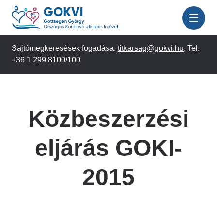
Ugrás
a
tartalomra
Sajtómegkeresések fogadása:
titkarsag@gokvi.hu
. Tel:
+36 1 299 8100/100
Közbeszerzési
eljárás GOKI-
2015