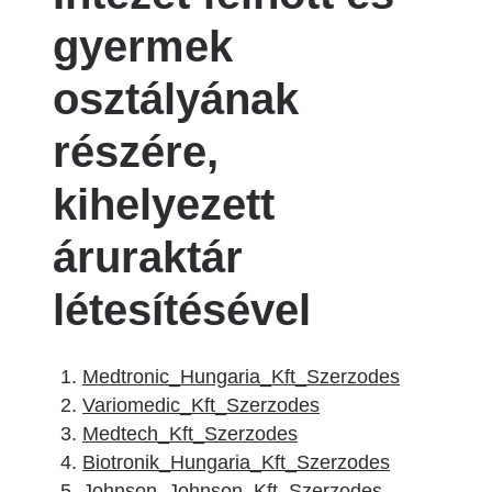
gyermek
osztályának
részére,
kihelyezett
áruraktár
létesítésével
Medtronic_Hungaria_Kft_Szerzodes
Variomedic_Kft_Szerzodes
Medtech_Kft_Szerzodes
Biotronik_Hungaria_Kft_Szerzodes
Johnson_Johnson_Kft_Szerzodes