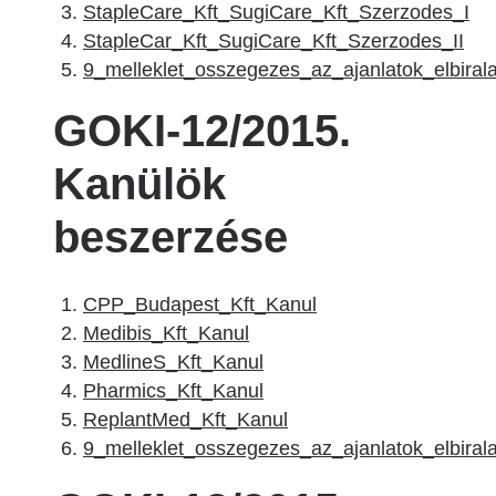
StapleCare_Kft_SugiCare_Kft_Szerzodes_I
StapleCar_Kft_SugiCare_Kft_Szerzodes_II
9_melleklet_osszegezes_az_ajanlatok_elbirala
GOKI-12/2015.
Kanülök
beszerzése
CPP_Budapest_Kft_Kanul
Medibis_Kft_Kanul
MedlineS_Kft_Kanul
Pharmics_Kft_Kanul
ReplantMed_Kft_Kanul
9_melleklet_osszegezes_az_ajanlatok_elbiral