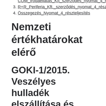
COM_Irodaellátás_Kft_szerződés_nyomat_4_ré
R+R_Periferia_Kft._szerződés_nyomat_4_részt
Összegezés_Nyomat_4_részteljesítés
Nemzeti
értékhatárokat
elérő
GOKI-1/2015.
Veszélyes
hulladék
elszállítása és