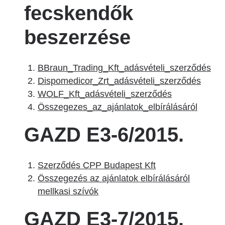
fecskendők
beszerzése
BBraun_Trading_Kft_adásvételi_szerződés
Dispomedicor_Zrt_adásvételi_szerződés
WOLF_Kft_adásvételi_szerződés
Összegezes_az_ajánlatok_elbírálásáról
GAZD E3-6/2015.
Szerződés CPP Budapest Kft
Összegezés az ajánlatok elbírálásáról
mellkasi szívók
GAZD E3-7/2015.