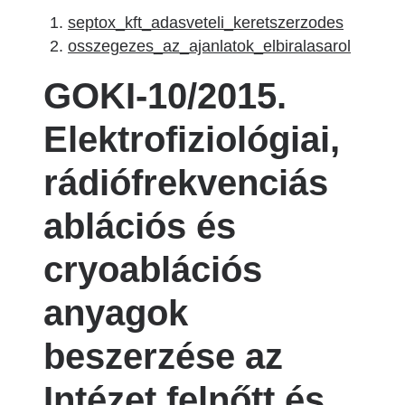
septox_kft_adasveteli_keretszerzodes
osszegezes_az_ajanlatok_elbiralasarol
GOKI-10/2015.
Elektrofiziológiai,
rádiófrekvenciás
ablációs és
cryoablációs
anyagok
beszerzése az
Intézet felnőtt és