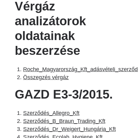
Vérgáz
analizátorok
oldatainak
beszerzése
Roche_Magyarország_Kft_adásvételi_szerződ
Összegzés vérgáz
GAZD E3-3/2015.
Szerződés_Allegro_Kft
Szerződés_B_Braun_Trading_Kft
Szerződés_Dr_Weigert_Hungária_Kft
Szerződés_Ecolab_Hygiene_Kft