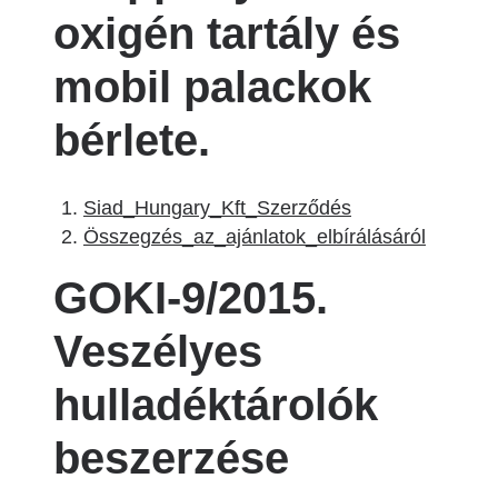
oxigén tartály és
mobil palackok
bérlete.
Siad_Hungary_Kft_Szerződés
Összegzés_az_ajánlatok_elbírálásáról
GOKI-9/2015.
Veszélyes
hulladéktárolók
beszerzése