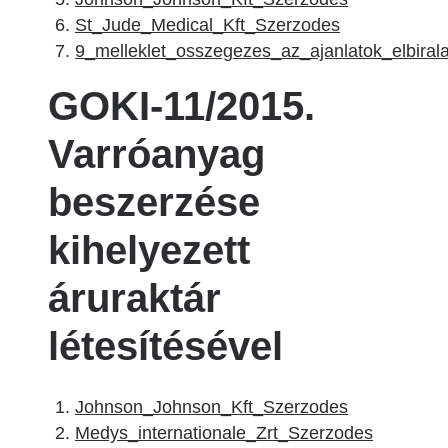
St_Jude_Medical_Kft_Szerzodes
9_melleklet_osszegezes_az_ajanlatok_elbirala
GOKI-11/2015.
Varróanyag
beszerzése
kihelyezett
áruraktár
létesítésével
Johnson_Johnson_Kft_Szerzodes
Medys_internationale_Zrt_Szerzodes