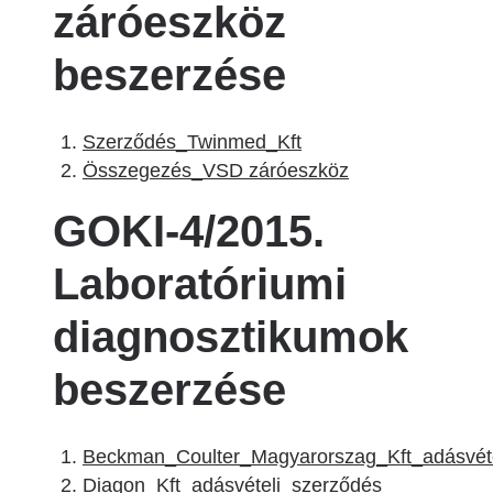
záróeszköz
beszerzése
Szerződés_Twinmed_Kft
Összegezés_VSD záróeszköz
GOKI-4/2015.
Laboratóriumi
diagnosztikumok
beszerzése
Beckman_Coulter_Magyarorszag_Kft_adásvéte
Diagon_Kft_adásvételi_szerződés