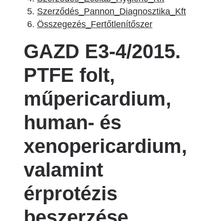
Szerződés_Pannon_Diagnosztika_Kft
Összegezés_Fertőtlenítőszer
GAZD E3-4/2015.
PTFE folt,
műpericardium,
human- és
xenopericardium,
valamint
érprotézis
beszerzése