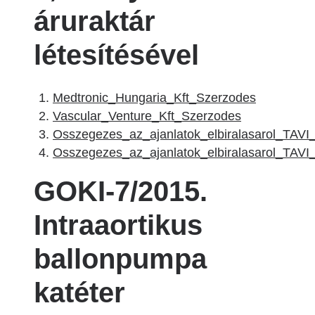
áruraktár
létesítésével
Medtronic_Hungaria_Kft_Szerzodes
Vascular_Venture_Kft_Szerzodes
Osszegezes_az_ajanlatok_elbiralasarol_TAVI
Osszegezes_az_ajanlatok_elbiralasarol_TAVI
GOKI-7/2015.
Intraaortikus
ballonpumpa
katéter