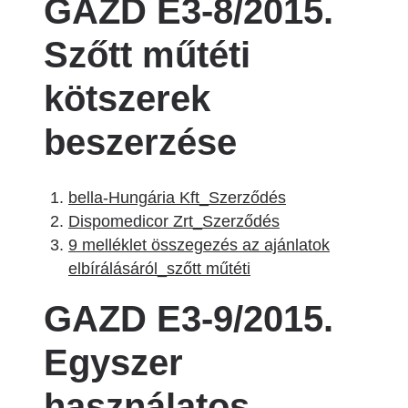
GAZD E3-8/2015.
Szőtt műtéti
kötszerek
beszerzése
bella-Hungária Kft_Szerződés
Dispomedicor Zrt_Szerződés
9 melléklet összegezés az ajánlatok
elbírálásáról_szőtt műtéti
GAZD E3-9/2015.
Egyszer
használatos