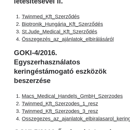
létesítésével II.
Twinmed_Kft_Szerződés
Biotronik_Hungária_Kft_Szerződés
St.Jude_Medical_Kft_Szerződés
Összegezés_az_ajánlatok_elbirálásáról
GOKI-4/2016.
Egyszerhasználatos
keringéstámogató eszközök
beszerzése
Macs_Medical_Handels_GmbH_Szerzodes
Twinmed_Kft_Szerzodes_1_resz
Twinmed_Kft_Szerzodes_3_resz
Osszegezes_az_ajanlatok_elbiralasarol_keri