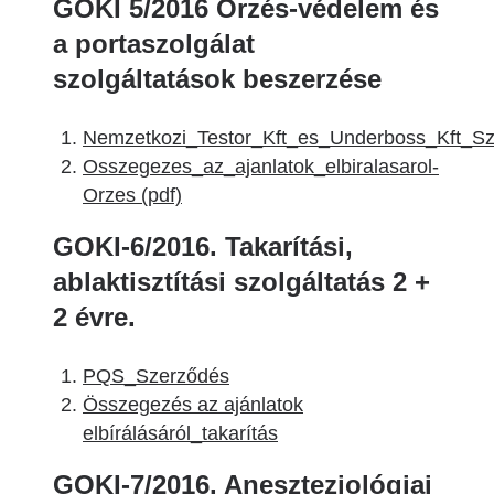
GOKI 5/2016 Őrzés-védelem és
a portaszolgálat
szolgáltatások beszerzése
Nemzetkozi_Testor_Kft_es_Underboss_Kft_Sz
Osszegezes_az_ajanlatok_elbiralasarol-
Orzes (pdf)
GOKI-6/2016. Takarítási,
ablaktisztítási szolgáltatás 2 +
2 évre.
PQS_Szerződés
Összegezés az ajánlatok
elbírálásáról_takarítás
GOKI-7/2016. Aneszteziológiai