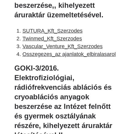
beszerzése,, kihelyezett
áruraktár üzemeltetésével.
SUTURA_Kft_Szerzodes
Twinmed_Kft_Szerzodes
Vascular_Venture_Kft_Szerzodes
Osszegezes_az ajanlatok_elbiralasarol
GOKI-3/2016.
Elektrofiziológiai,
rádiófrekvenciás ablációs és
cryoablációs anyagok
beszerzése az Intézet felnőtt
és gyermek osztályának
részére, kihelyezett áruraktár