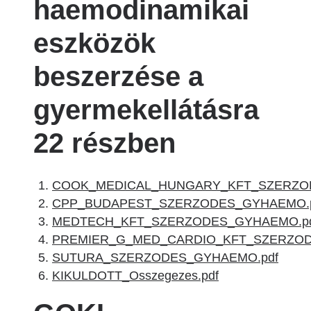
haemodinamikai
eszközök
beszerzése a
gyermekellátásra
22 részben
COOK_MEDICAL_HUNGARY_KFT_SZERZO
CPP_BUDAPEST_SZERZODES_GYHAEMO.p
MEDTECH_KFT_SZERZODES_GYHAEMO.p
PREMIER_G_MED_CARDIO_KFT_SZERZOD
SUTURA_SZERZODES_GYHAEMO.pdf
KIKULDOTT_Osszegezes.pdf