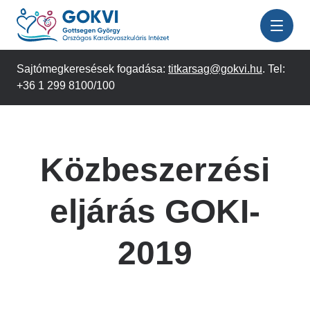
Ugrás
a
tartalomra
Sajtómegkeresések fogadása:
titkarsag@gokvi.hu
. Tel:
+36 1 299 8100/100
Közbeszerzési
eljárás GOKI-
2019