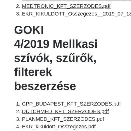
MEDTRONIC_KFT_SZERZODES.pdf
EKR_KIKULDOTT_Osszegezes__2019_07_18
GOKI
4/2019 Mellkasi
szívók, szűrők,
filterek
beszerzése
CPP_BUDAPEST_KFT_SZERZODES.pdf
DUTCHMED_KFT_SZERZODES.pdf
PLANMED_KFT_SZERZODES.pdf
EKR_kikuldott_Osszegezes.pdf