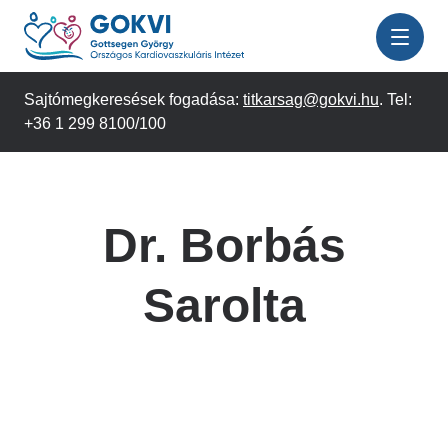
Ugrás
a
tartalomra
Sajtómegkeresések fogadása:
titkarsag@gokvi.hu
. Tel:
+36 1 299 8100/100
Dr. Borbás
Sarolta