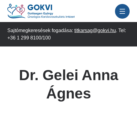
Ugrás
a
tartalomra
Sajtómegkeresések fogadása:
titkarsag@gokvi.hu
. Tel:
+36 1 299 8100/100
Dr. Gelei Anna
Ágnes