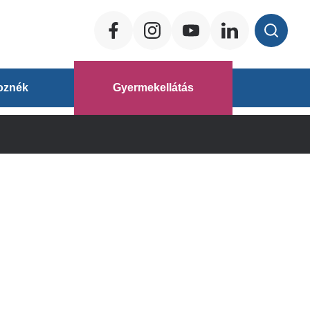
Social
ég
oznék
Gyermekellátás
áz