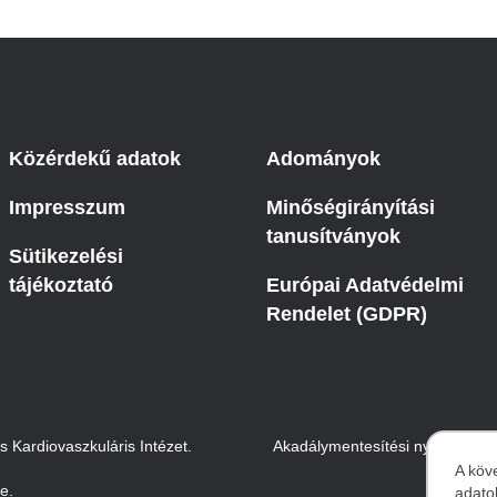
Betegtájékoztatók
ály
Rehabilitáció Füreden
Patika ügyeleti link Pest
Látogatóknak
vármegyére vonatkozóan
tó Osztály
Szolgáltatásaink
Egészségértés
A szív atlasza
Közérdekű adatok
Adományok
Nemzeti szívinfarktus regiszter
Impresszum
Minőségirányítási
tanusítványok
Sütikezelési
tájékoztató
Európai Adatvédelmi
Rendelet (GDPR)
Kardiovaszkuláris Intézet.
Akadálymentesítési nyilatkozat
A köv
te.
adato