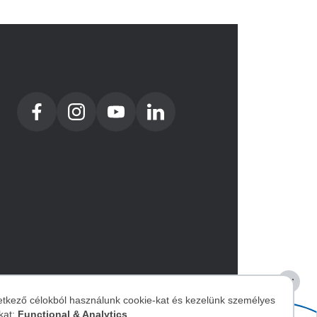
Image
etkező célokból használunk cookie-kat és kezelünk személyes
kat:
Functional & Analytics
.