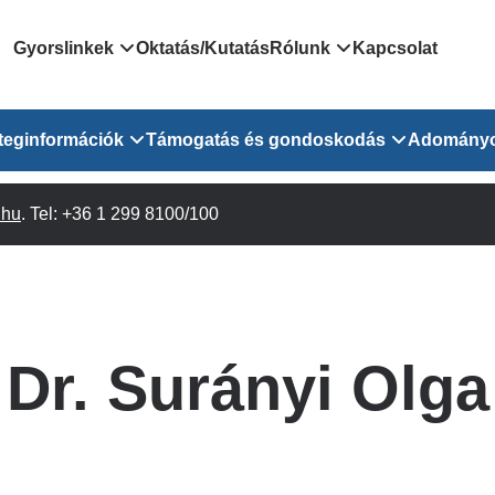
Domain
Gyorslinkek
Oktatás/Kutatás
Rólunk
Kapcsolat
menu
Járóbeteg Irányítási Rendszer
Bemutatkozás/vezetős
teginformációk
Támogatás és gondoskodás
Adomány
for
Országos Online Várólista
Rendezvényeink
Rendszer
Osztály
.hu
Orvosaink
. Tel: +36 1 299 8100/100
Pszichológusok
Híreink
GOKVI
EESZT - Egészségablak
 Osztály
Beavatkozások
Gyógytornászok
Dolgozz a GOKVI-ban!
EESZT - Információs portál
(alt)
Vizsgálatok
Gyógyszertár
Pályázatok
Sürgősségi ügyeletkereső
láris ITO
Leletek és laboreredmények
Csoportos foglalkozások
Egészségfejlesztő kórh
Dr. Surányi Olga
lekérése
felnőtt betegeinknek
Egységes alapellátási ügyeleti
bészet
Közérdekű adatok
rendszer
Egészségügyi dokumentáció
Prevenció
kikérő lap
Háziorvosi körzetek Pest
tó Osztály
Szociális munkás
vármegyére vonatkozóan