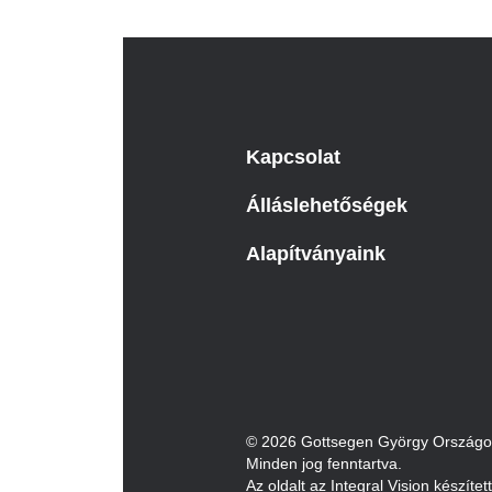
Katéter Terápiás Oszt
Kardiológiai Képalko
Radiológiai Osztály
Kapcsolat
Álláslehetőségek
Alapítványaink
© 2026 Gottsegen György Országos 
Minden jog fenntartva.
Az oldalt az Integral Vision készítet