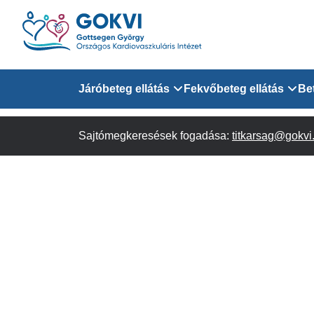
Ugrás
a
tartalomra
Domain
Járóbeteg ellátás
Fekvőbeteg ellátás
Be
menu
Sajtómegkeresések fogadása:
Járóbeteg Információk
Felnőtt Kardiológiai 
titkarsag@gokvi
for
Szakrendeléseink
Felnőtt Szívsebészeti
Érsebészeti Osztály
GOKVI
Felnőtt Kardiovaszku
(main)
Felnőtt Szív- és Érse
AITO
Sürgősségi Betegellá