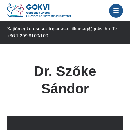
Ugrás
a
tartalomra
Sajtómegkeresések fogadása:
titkarsag@gokvi.hu
. Tel:
+36 1 299 8100/100
Dr. Szőke
Sándor