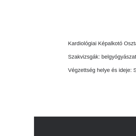
Katéter Terápiás Oszt
Kardiológiai Képalko
Radiológiai Osztály
Kardiológiai Képalkotó Oszt
Szakvizsgák: belgyógyászat,
Végzettség helye és ideje: