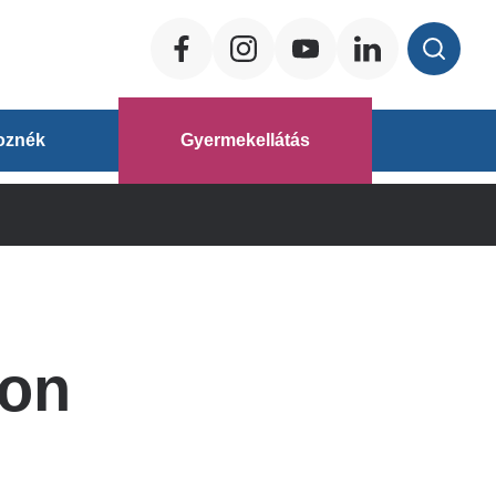
Social
ég
oznék
Gyermekellátás
áz
ton