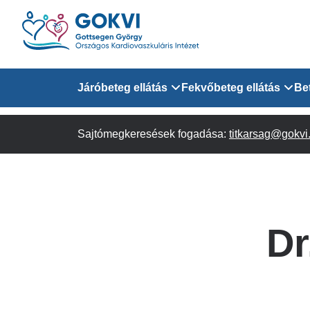
Ugrás
a
tartalomra
Domain
Járóbeteg ellátás
Fekvőbeteg ellátás
Be
menu
Sajtómegkeresések fogadása:
Járóbeteg Információk
Felnőtt Kardiológiai 
titkarsag@gokvi
for
Szakrendeléseink
Felnőtt Szívsebészeti
Érsebészeti Osztály
GOKVI
Felnőtt Kardiovaszku
Dr
(main)
Felnőtt Szív- és Érse
AITO
Sürgősségi Betegellá