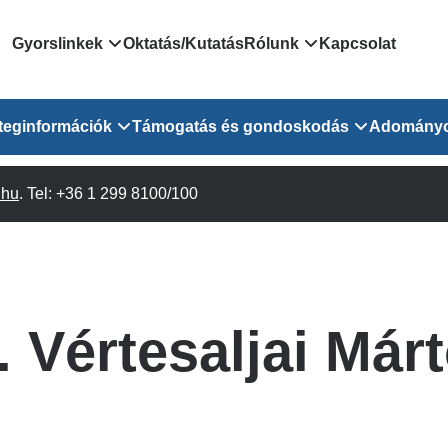
Domain
Gyorslinkek
Oktatás/Kutatás
Rólunk
Kapcsolat
menu
Járóbeteg Irányítási Rendszer
Bemutatkozás/vezetős
teginformációk
Támogatás és gondoskodás
Adomány
for
Országos Online Várólista
Rendezvényeink
Rendszer
Osztály
.hu
Orvosaink
. Tel: +36 1 299 8100/100
Pszichológusok
Híreink
GOKVI
EESZT - Egészségablak
 Osztály
Beavatkozások
Gyógytornászok
Dolgozz a GOKVI-ban!
EESZT - Információs portál
(alt)
Vizsgálatok
Gyógyszertár
Pályázatok
Sürgősségi ügyeletkereső
láris ITO
Leletek és laboreredmények
Csoportos foglalkozások
Egészségfejlesztő kórh
. Vértesaljai Már
lekérése
felnőtt betegeinknek
Egységes alapellátási ügyeleti
bészet
Közérdekű adatok
rendszer
Egészségügyi dokumentáció
Prevenció
kikérő lap
Háziorvosi körzetek Pest
tó Osztály
Szociális munkás
vármegyére vonatkozóan