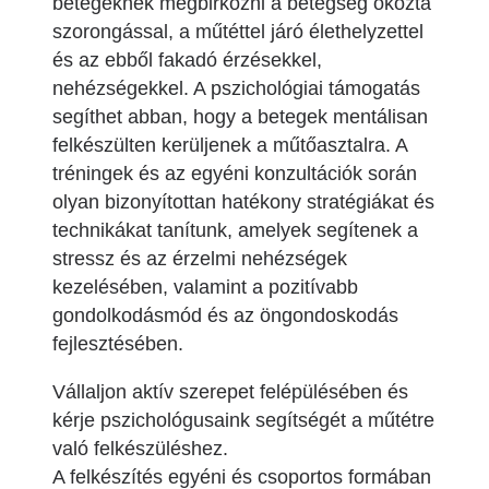
betegeknek megbirkózni a betegség okozta
szorongással, a műtéttel járó élethelyzettel
és az ebből fakadó érzésekkel,
nehézségekkel. A pszichológiai támogatás
segíthet abban, hogy a betegek mentálisan
felkészülten kerüljenek a műtőasztalra. A
tréningek és az egyéni konzultációk során
olyan bizonyítottan hatékony stratégiákat és
technikákat tanítunk, amelyek segítenek a
stressz és az érzelmi nehézségek
kezelésében, valamint a pozitívabb
gondolkodásmód és az öngondoskodás
fejlesztésében.
Vállaljon aktív szerepet felépülésében és
kérje pszichológusaink segítségét a műtétre
való felkészüléshez.
A felkészítés egyéni és csoportos formában