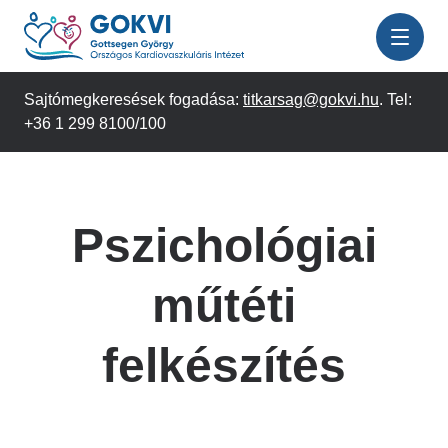
Ugrás
a
tartalomra
Sajtómegkeresések fogadása:
titkarsag@gokvi.hu
. Tel:
+36 1 299 8100/100
Pszichológiai
műtéti
felkészítés