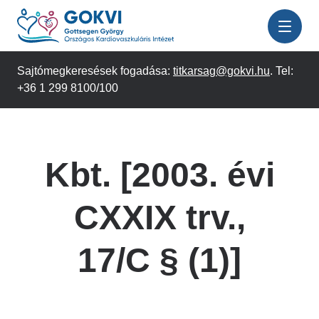
Ugrás
a
tartalomra
Sajtómegkeresések fogadása:
titkarsag@gokvi.hu
. Tel:
+36 1 299 8100/100
Kbt. [2003. évi
CXXIX trv.,
17/C § (1)]