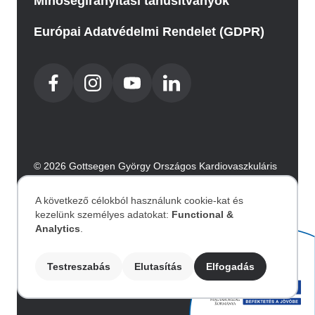
Minőségirányítási tanusítványok
Európai Adatvédelmi Rendelet (GDPR)
© 2026 Gottsegen György Országos Kardiovaszkuláris
Intézet. Minden jog fenntartva.
Az oldalt az Integral Vision készítette.
A következő célokból használunk cookie-kat és
kezelünk személyes adatokat:
Functional &
Személyes
Analytics
.
Akadálymentesítési nyilatkozat
adatok
Testreszabás
Elutasítás
Elfogadás
Image
és