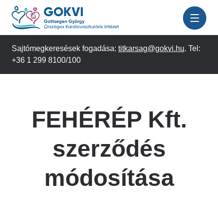
Ugrás
a
tartalomra
Sajtómegkeresések fogadása:
titkarsag@gokvi.hu
. Tel:
+36 1 299 8100/100
FEHÉRÉP Kft.
szerződés
módosítása