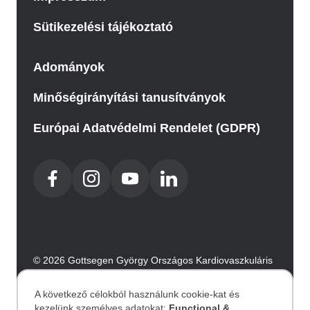
Sütikezelési tájékoztató
Adományok
Minőségirányítási tanusítványok
Európai Adatvédelmi Rendelet (GDPR)
© 2026 Gottsegen György Országos Kardiovaszkuláris
Intézet. Minden jog fenntartva.
Az oldalt az Integral Vision készítette.
A következő célokból használunk cookie-kat és
kezelünk személyes adatokat:
Functional &