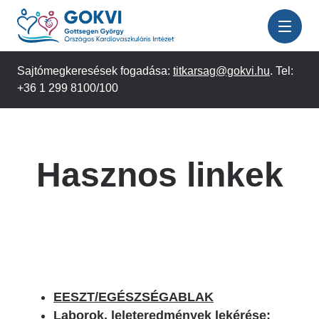
Ugrás
a
tartalomra
Sajtómegkeresések fogadása:
titkarsag@gokvi.hu
. Tel:
+36 1 299 8100/100
Hasznos linkek
EESZT/EGÉSZSÉGABLAK
Laborok, leleteredmények lekérése;