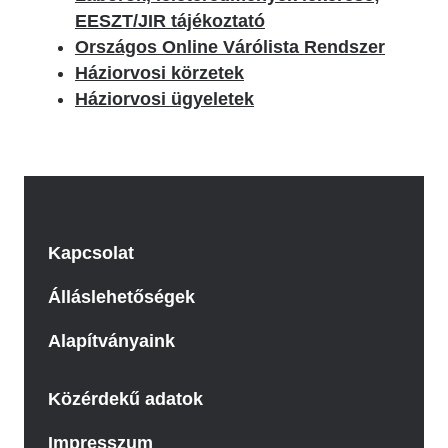
EESZT/JIR tájékoztató
Országos Online Várólista Rendszer
Háziorvosi körzetek
Háziorvosi ügyeletek
Kapcsolat
Álláslehetőségek
Alapítványaink
Közérdekű adatok
Impresszum