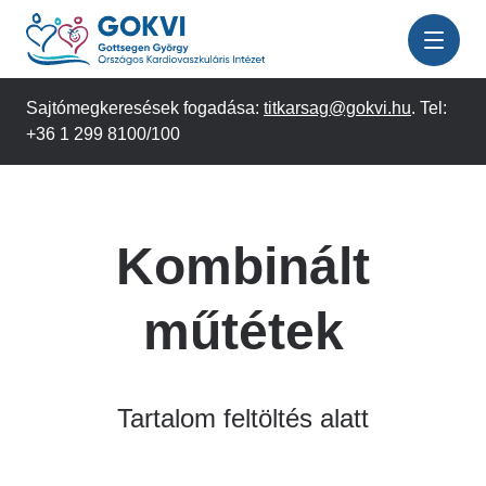
Ugrás
a
tartalomra
Sajtómegkeresések fogadása:
titkarsag@gokvi.hu
. Tel:
+36 1 299 8100/100
Kombinált
műtétek
Tartalom feltöltés alatt