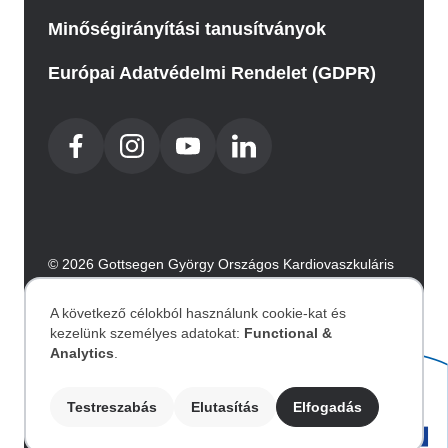
Minőségirányítási tanusítványok
Európai Adatvédelmi Rendelet (GDPR)
© 2026 Gottsegen György Országos Kardiovaszkuláris
Intézet. Minden jog fenntartva.
Az oldalt az Integral Vision készítette.
A következő célokból használunk cookie-kat és
kezelünk személyes adatokat:
Functional &
Személyes
Analytics
.
Akadálymentesítési nyilatkozat
adatok
Testreszabás
Elutasítás
Elfogadás
Image