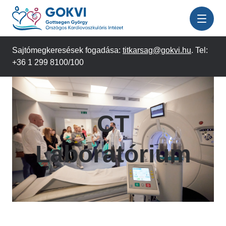
Ugrás
a
tartalomra
Sajtómegkeresések fogadása:
titkarsag@gokvi.hu
. Tel:
+36 1 299 8100/100
CT
Laboratórium