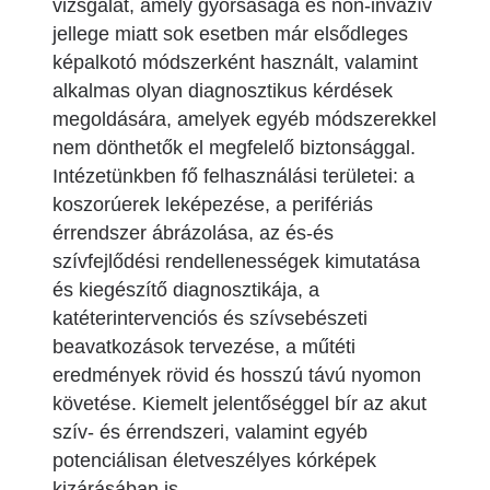
vizsgálat, amely gyorsasága és non-invazív
jellege miatt sok esetben már elsődleges
képalkotó módszerként használt, valamint
alkalmas olyan diagnosztikus kérdések
megoldására, amelyek egyéb módszerekkel
nem dönthetők el megfelelő biztonsággal.
Intézetünkben fő felhasználási területei: a
koszorúerek leképezése, a perifériás
érrendszer ábrázolása, az és-és
szívfejlődési rendellenességek kimutatása
és kiegészítő diagnosztikája, a
katéterintervenciós és szívsebészeti
beavatkozások tervezése, a műtéti
eredmények rövid és hosszú távú nyomon
követése. Kiemelt jelentőséggel bír az akut
szív- és érrendszeri, valamint egyéb
potenciálisan életveszélyes kórképek
kizárásában is.