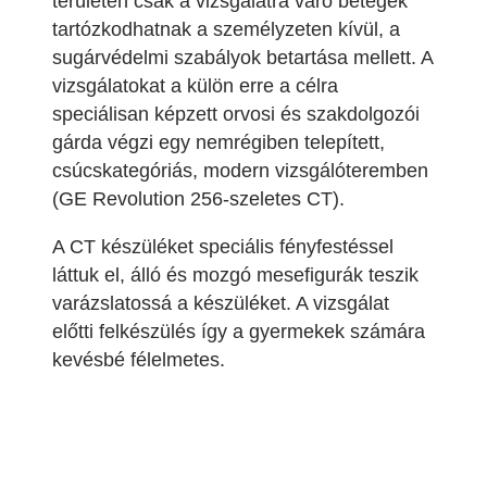
területén csak a vizsgálatra váró betegek
tartózkodhatnak a személyzeten kívül, a
sugárvédelmi szabályok betartása mellett. A
vizsgálatokat a külön erre a célra
speciálisan képzett orvosi és szakdolgozói
gárda végzi egy nemrégiben telepített,
csúcskategóriás, modern vizsgálóteremben
(GE Revolution 256-szeletes CT).
A CT készüléket speciális fényfestéssel
láttuk el, álló és mozgó mesefigurák teszik
varázslatossá a készüléket. A vizsgálat
előtti felkészülés így a gyermekek számára
kevésbé félelmetes.