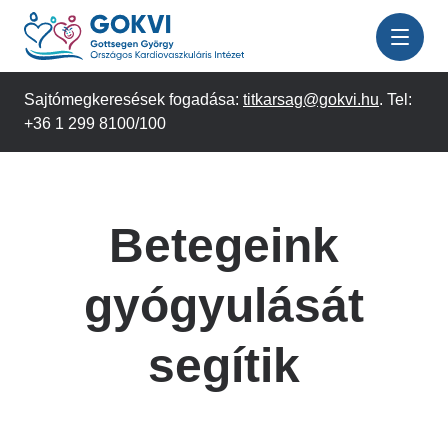
Ugrás
a
tartalomra
Sajtómegkeresések fogadása:
titkarsag@gokvi.hu
. Tel:
+36 1 299 8100/100
Betegeink
gyógyulását
segítik