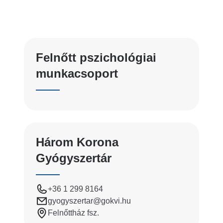
Felnőtt pszichológiai
munkacsoport
Három Korona
Gyógyszertár
+36 1 299 8164
gyogyszertar
@gokvi.hu
Felnőttház fsz.